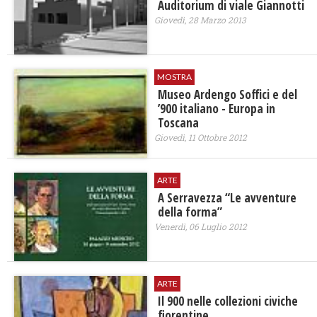
Auditorium di viale Giannotti
Giovedì, 28 Marzo 2013
MOSTRA
Museo Ardengo Soffici e del
’900 italiano - Europa in
Toscana
Giovedì, 11 Ottobre 2012
ARTE
A Serravezza “Le avventure
della forma”
Venerdì, 06 Luglio 2012
ARTE
Il 900 nelle collezioni civiche
fiorentine