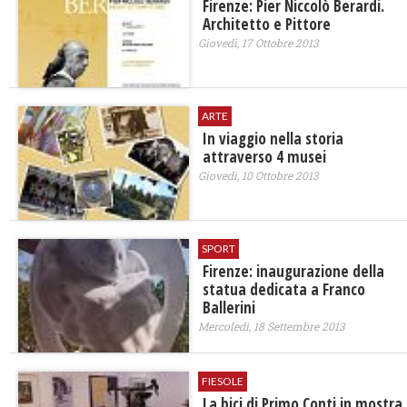
Firenze: Pier Niccolò Berardi.
Architetto e Pittore
Giovedì, 17 Ottobre 2013
ARTE
In viaggio nella storia
attraverso 4 musei
Giovedì, 10 Ottobre 2013
SPORT
Firenze: inaugurazione della
statua dedicata a Franco
Ballerini
Mercoledì, 18 Settembre 2013
FIESOLE
La bici di Primo Conti in mostra