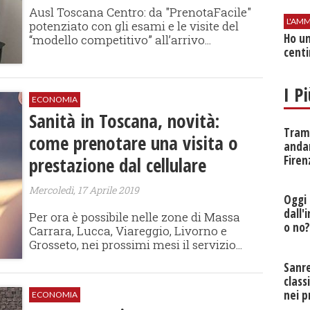
Ausl Toscana Centro: da "PrenotaFacile"
L'AMM
potenziato con gli esami e le visite del
Ho un
“modello competitivo” all’arrivo...
centi
I P
ECONOMIA
Sanità in Toscana, novità:
Tramv
come prenotare una visita o
anda
Firen
prestazione dal cellulare
Mercoledì, 17 Aprile 2019
Oggi 
dall'
Per ora è possibile nelle zone di Massa
o no
Carrara, Lucca, Viareggio, Livorno e
Grosseto, nei prossimi mesi il servizio...
Sanr
class
nei p
ECONOMIA