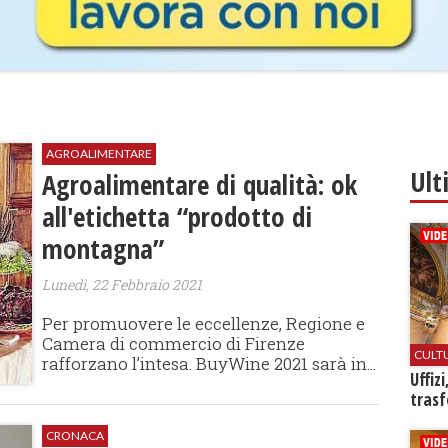
AGROALIMENTARE
Ult
Agroalimentare di qualità: ok
all'etichetta “prodotto di
montagna”
Lunedì, 22 Febbraio 2021
Per promuovere le eccellenze, Regione e
Camera di commercio di Firenze
CULT
rafforzano l’intesa. BuyWine 2021 sarà in...
Uffiz
trasf
CRONACA