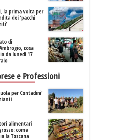
li, la prima volta per
ndita dei 'pacchi
iti'
ato di
’Ambrogio, cosa
a da lunedì 17
raio
rese e Professioni
cuola per Contadini'
hianti
tori alimentari
ngrosso: come
ia la Toscana