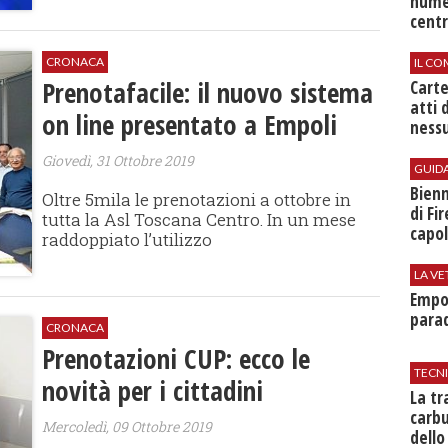
nume
centr
CRONACA
IL CO
Prenotafacile: il nuovo sistema
Cart
atti 
on line presentato a Empoli
nessu
Giovedì, 31 Ottobre 2019
GUID
Bienn
Oltre 5mila le prenotazioni a ottobre in
di Fi
tutta la Asl Toscana Centro. In un mese
capol
raddoppiato l’utilizzo
LA VE
Empol
parad
CRONACA
Prenotazioni CUP: ecco le
TECN
novità per i cittadini
​La t
carbu
Mercoledì, 09 Ottobre 2019
dello