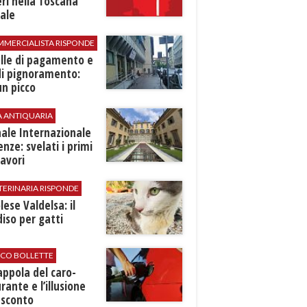
ri nella Toscana
ale
MMERCIALISTA RISPONDE
elle di pagamento e
di pignoramento:
n picco
A ANTIQUARIA
ale Internazionale
renze: svelati i primi
avori
TERINARIA RISPONDE
ese Valdelsa: il
iso per gatti
ICO BOLLETTE
rappola del caro-
rante e l’illusione
 sconto