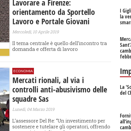
Lavorare a Firenze:
orientamento da Sportello
I Gig
la ve
Lavoro e Portale Giovani
smarr
Mercoledì, 10 Aprile 2019
Merc
Il tema centrale è quello dell’incontro tra
Sant
domanda e offerta di lavoro
cambi
febb
Imp
ECONOMIA
Mercati rionali, al via i
La 'S
controlli anti-abusivismo delle
del C
squadre Sas
Lunedì, 04 Marzo 2019
Forni
L’assessore Del Re: “Un investimento per
all'i
sostenere e tutelare gli operatori, offrendo
camb