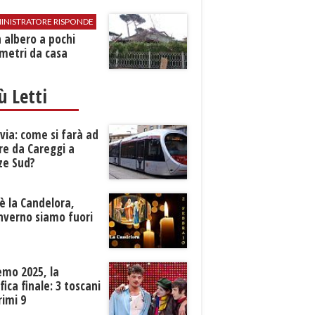
INISTRATORE RISPONDE
 albero a pochi
metri da casa
iù Letti
ia: come si farà ad
re da Careggi a
ze Sud?
è la Candelora,
inverno siamo fuori
?
emo 2025, la
ifica finale: 3 toscani
rimi 9