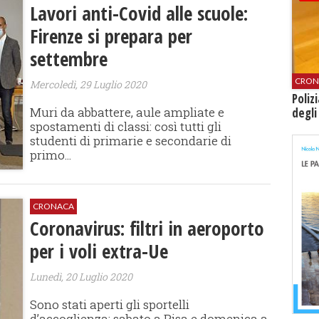
Lavori anti-Covid alle scuole:
Firenze si prepara per
settembre
CRON
Mercoledì, 29 Luglio 2020
Poliz
Muri da abbattere, aule ampliate e
degli
spostamenti di classi: così tutti gli
studenti di primarie e secondarie di
primo...
CRONACA
Coronavirus: filtri in aeroporto
per i voli extra-Ue
Lunedì, 20 Luglio 2020
Sono stati aperti gli sportelli
d’accoglienza: sabato a Pisa e domenica a