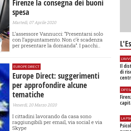
Firenze la consegna dei buoni
spesa
Martedì, 07 Aprile 2020
L’assessore Vannucci: “Presentarsi solo
con l’appuntamento. Non c’è scadenza
L'E
per presentare la domanda”. I pacchi...
L'AV
Il di
EUROPE DIRECT
di ri
Europe Direct: suggerimenti
centr
per approfondire alcune
DIFES
tematiche
Firen
capit
Venerdì, 20 Marzo 2020
I cittadini lavorando da casa sono
LA P
raggiungibili per email, via social e via
Psico
Skype