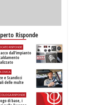
sperto Risponde
VOCATO RISPONDE
stacco dall'impianto
scaldamento
alizzato
A CIVICA
ze e Scandicci
ali delle multe
SICOLOGA RISPONDE
logo di base, i