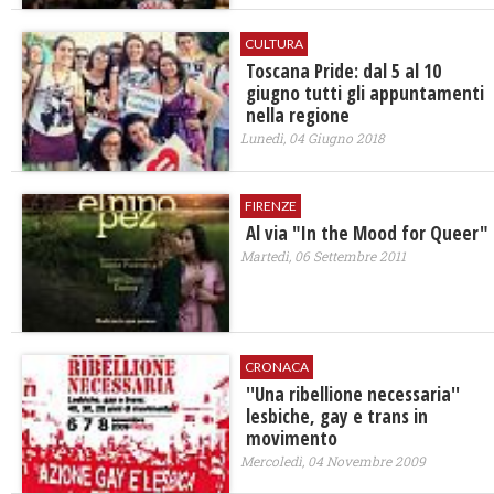
CULTURA
Toscana Pride: dal 5 al 10
giugno tutti gli appuntamenti
nella regione
Lunedì, 04 Giugno 2018
FIRENZE
Al via "In the Mood for Queer"
Martedì, 06 Settembre 2011
CRONACA
''Una ribellione necessaria''
lesbiche, gay e trans in
movimento
Mercoledì, 04 Novembre 2009