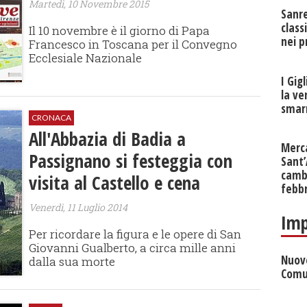
Martedì, 10 Novembre 2015
Sanr
class
Il 10 novembre è il giorno di Papa
nei p
Francesco in Toscana per il Convegno
Ecclesiale Nazionale
I Gig
la ve
smarr
CRONACA
All'Abbazia di Badia a
Merc
Passignano si festeggia con
Sant
cambi
visita al Castello e cena
febb
Venerdì, 11 Luglio 2014
Imp
Per ricordare la figura e le opere di San
Giovanni Gualberto, a circa mille anni
Nuove
dalla sua morte
Comu