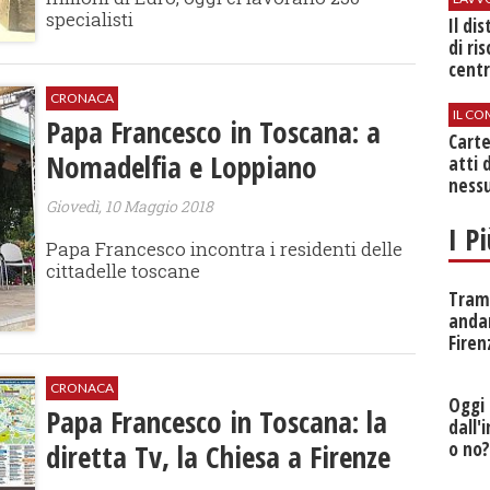
specialisti
Il di
di ri
centr
CRONACA
IL CO
Papa Francesco in Toscana: a
Cart
Nomadelfia e Loppiano
atti 
nessu
Giovedì, 10 Maggio 2018
I P
Papa Francesco incontra i residenti delle
cittadelle toscane
Tramv
anda
Firen
CRONACA
Oggi 
Papa Francesco in Toscana: la
dall'
diretta Tv, la Chiesa a Firenze
o no