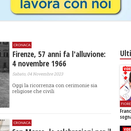
CRONACA
Ult
Firenze, 57 anni fa l'alluvione:
4 novembre 1966
Sabato, 04 Novembre 2023
Oggi la ricorrenza con cerimonie sia
religiose che civili
FIOR
Franc
sogna
CRONACA