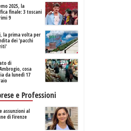
emo 2025, la
ifica finale: 3 toscani
rimi 9
li, la prima volta per
ndita dei 'pacchi
iti'
ato di
’Ambrogio, cosa
a da lunedì 17
raio
rese e Professioni
 assunzioni al
ne di Firenze