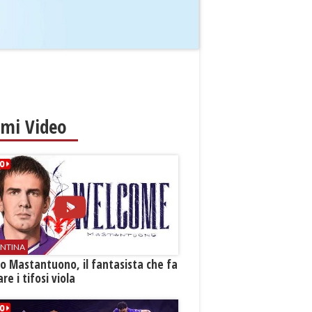
imi Video
ENTINA
o Mastantuono, il fantasista che fa
re i tifosi viola