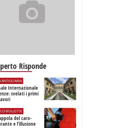
sperto Risponde
A ANTIQUARIA
ale Internazionale
renze: svelati i primi
avori
ICO BOLLETTE
rappola del caro-
rante e l’illusione