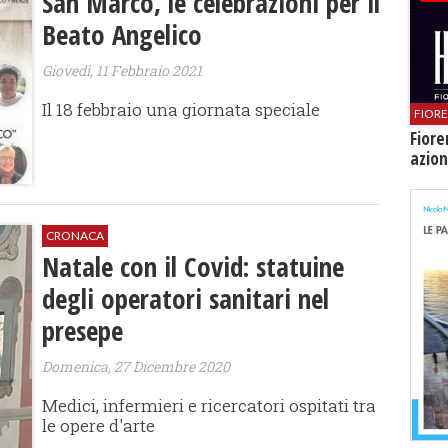
San Marco, le celebrazioni per il
Beato Angelico
Giovedì, 11 Febbraio 2021
Il 18 febbraio una giornata speciale
FIOR
Fiore
azion
CRONACA
Natale con il Covid: statuine
degli operatori sanitari nel
presepe
Domenica, 27 Dicembre 2020
Medici, infermieri e ricercatori ospitati tra
le opere d'arte