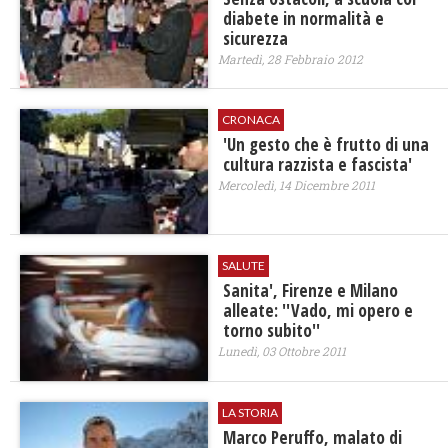
diabete in normalità e
sicurezza
Martedì, 28 Febbraio 2012
CRONACA
'Un gesto che è frutto di una
cultura razzista e fascista'
Mercoledì, 14 Dicembre 2011
SALUTE
Sanita', Firenze e Milano
alleate: ''Vado, mi opero e
torno subito''
Lunedì, 03 Ottobre 2011
LA STORIA
Marco Peruffo, malato di