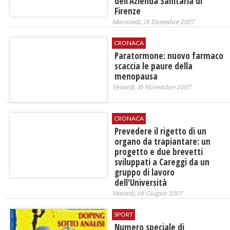
dell'Azienda Sanitaria di
Firenze
Mercoledì, 19 Dicembre 2007
CRONACA
Paratormone: nuovo farmaco
scaccia le paure della
menopausa
Venerdì, 16 Novembre 2007
CRONACA
Prevedere il rigetto di un
organo da trapiantare: un
progetto e due brevetti
sviluppati a Careggi da un
gruppo di lavoro
dell'Università
Venerdì, 08 Giugno 2007
SPORT
Numero speciale di