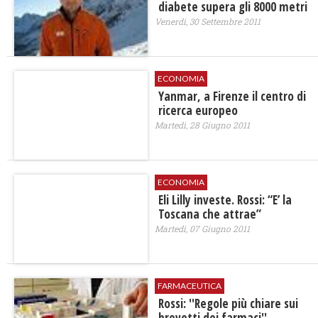
diabete supera gli 8000 metri
Venerdì, 30 Settembre 2011
ECONOMIA
Yanmar, a Firenze il centro di
ricerca europeo
Martedì, 28 Giugno 2011
ECONOMIA
Eli Lilly investe. Rossi: “E’ la
Toscana che attrae”
Martedì, 07 Giugno 2011
FARMACEUTICA
Rossi: ''Regole più chiare sui
brevetti dei farmaci''