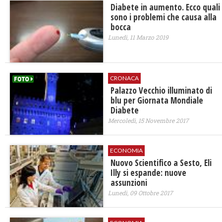
​Diabete in aumento. Ecco quali
sono i problemi che causa alla
bocca
Lunedì, 11 Marzo 2019
CRONACA
Palazzo Vecchio illuminato di
blu per Giornata Mondiale
Diabete
Mercoledì, 15 Novembre 2017
ECONOMIA
Nuovo Scientifico a Sesto, Eli
Illy si espande: nuove
assunzioni
Lunedì, 09 Ottobre 2017