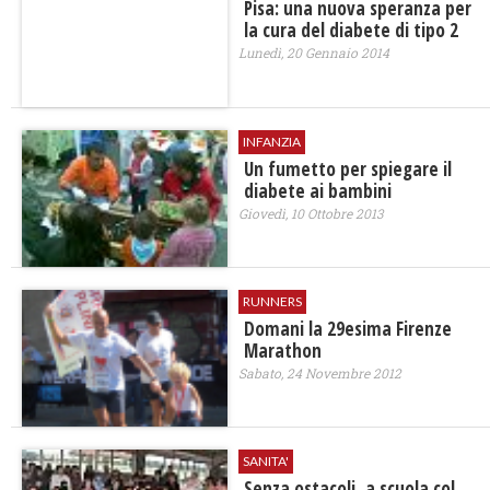
Pisa: una nuova speranza per
la cura del diabete di tipo 2
Lunedì, 20 Gennaio 2014
INFANZIA
Un fumetto per spiegare il
diabete ai bambini
Giovedì, 10 Ottobre 2013
RUNNERS
Domani la 29esima Firenze
Marathon
Sabato, 24 Novembre 2012
SANITA'
Senza ostacoli, a scuola col