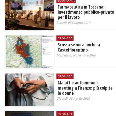
ECONOMIA
Farmaceutica in Toscana:
investimento pubblico-privato
per il lavoro
Lunedì, 05 Giugno 2017
CRONACA
Scossa sismica anche a
Castelfiorentino
Martedì, 01 Novembre 2016
CRONACA
​Malattie autoimmuni,
meeting a Firenze: più colpite
le donne
Giovedì, 28 Aprile 2016
CRONACA