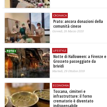
CRONACA
Prato: ancora donazioni della
comunità cinese
Giovedì, 26 Marzo 2020
LIFESTYLE
Notte di Halloween: a Firenze e
Grosseto passeggiate da
brividi
Martedì, 29 Ottobre 2019
ECONOMIA
Toscana, cimiteri e
infrastrutture: il forno
crematorio è diventato
indispensabile