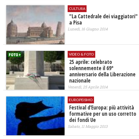
CULTURA
"La Cattedrale dei viaggiatori"
a Pisa
Lunedì, 16 Giugno 2014
VIDEO & FOTO
25 aprile: celebrato
solennemente il 69°
anniversario della Liberazione
nazionale
Venerdì, 25 Aprile 2014
EUROPEISMO
Festival d’Europa: più attività
formative per un uso corretto
dei fondi Ue
Sabato, 11 Maggio 2013