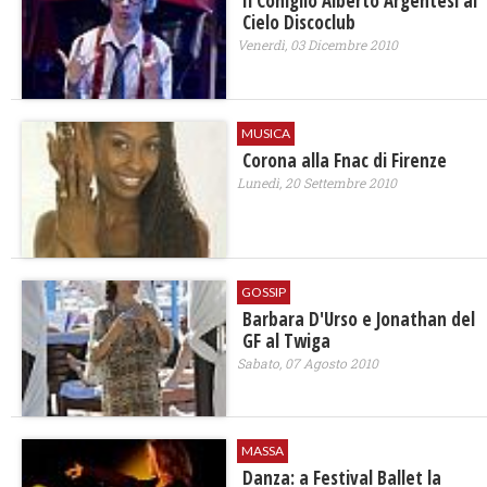
Il Coniglio Alberto Argentesi al
Cielo Discoclub
Venerdì, 03 Dicembre 2010
MUSICA
Corona alla Fnac di Firenze
Lunedì, 20 Settembre 2010
GOSSIP
Barbara D'Urso e Jonathan del
GF al Twiga
Sabato, 07 Agosto 2010
MASSA
Danza: a Festival Ballet la