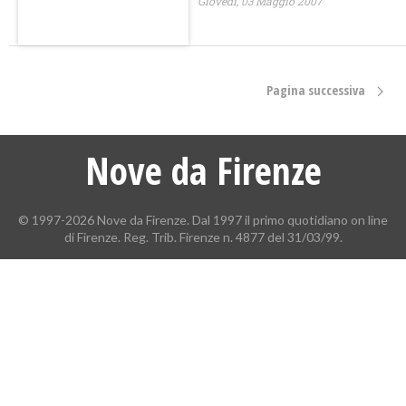
Giovedì, 03 Maggio 2007
Pagina successiva
Nove da Firenze
© 1997-2026 Nove da Firenze. Dal 1997 il primo quotidiano on line
di Firenze. Reg. Trib. Firenze n. 4877 del 31/03/99.