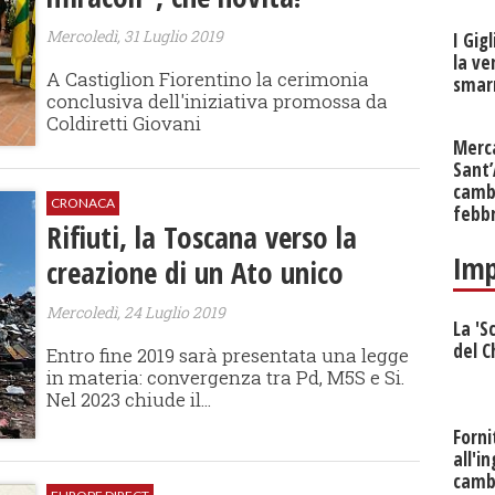
Mercoledì, 31 Luglio 2019
I Gig
la ve
A Castiglion Fiorentino la cerimonia
smarr
conclusiva dell'iniziativa promossa da
Coldiretti Giovani
Merc
Sant
cambi
CRONACA
febb
Rifiuti, la Toscana verso la
Imp
creazione di un Ato unico
Mercoledì, 24 Luglio 2019
La 'S
del C
Entro fine 2019 sarà presentata una legge
in materia: convergenza tra Pd, M5S e Si.
Nel 2023 chiude il...
Forni
all'i
camb