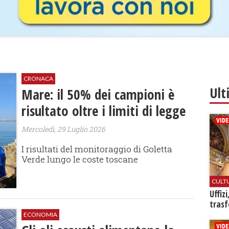
CRONACA
Ult
Mare: il 50% dei campioni è
risultato oltre i limiti di legge
Mercoledì, 29 Luglio 2026
I risultati del monitoraggio di Goletta
Verde lungo le coste toscane
CULT
Uffiz
trasf
ECONOMIA