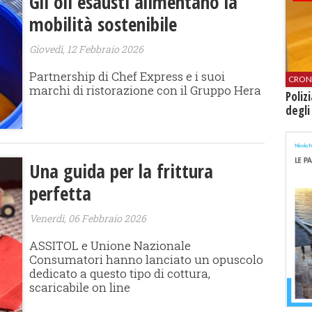
Gli oli esausti alimentano la
mobilità sostenibile
Giovedì, 12 Febbraio 2026
Partnership di Chef Express e i suoi
CRON
marchi di ristorazione con il Gruppo Hera
Poliz
degli
Una guida per la frittura
perfetta
Venerdì, 06 Febbraio 2026
ASSITOL e Unione Nazionale
Consumatori hanno lanciato un opuscolo
dedicato a questo tipo di cottura,
scaricabile on line