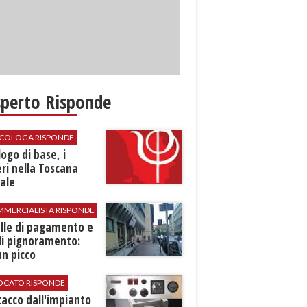
sperto Risponde
SICOLOGA RISPONDE
logo di base, i
ri nella Toscana
ale
MMERCIALISTA RISPONDE
elle di pagamento e
di pignoramento:
n picco
VOCATO RISPONDE
stacco dall'impianto