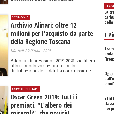
TECN
​La t
carbu
ECONOMIA
dello
Archivio Alinari: oltre 12
milioni per l'acquisto da parte
I P
della Regione Toscana
Tramv
Martedì, 29 Ottobre 2019
anda
Firen
Bilancio di previsione 2019-2021, via libera
alla seconda variazione: ecco la
distribuzione dei soldi. La commissione...
Oggi 
dall'
o no
AGROALIMENTARE
Oscar Green 2019: tutti i
Sanr
premiati. "L'albero dei
class
nei p
miracoli", che novità!