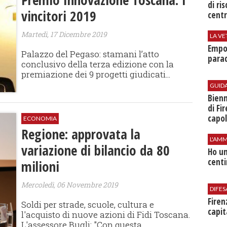
di ri
vincitori 2019
centr
Martedì, 17 Dicembre 2019
LA VE
Empol
Palazzo del Pegaso: stamani l’atto
parad
conclusivo della terza edizione con la
premiazione dei 9 progetti giudicati...
GUID
Bienn
di Fi
capol
ECONOMIA
Regione: approvata la
L'AMM
variazione di bilancio da 80
Ho un
centi
milioni
Mercoledì, 06 Novembre 2019
DIFES
Firen
Soldi per strade, scuole, cultura e
capit
l'acquisto di nuove azioni di Fidi Toscana.
L'assessore Bugli: "Con questa...