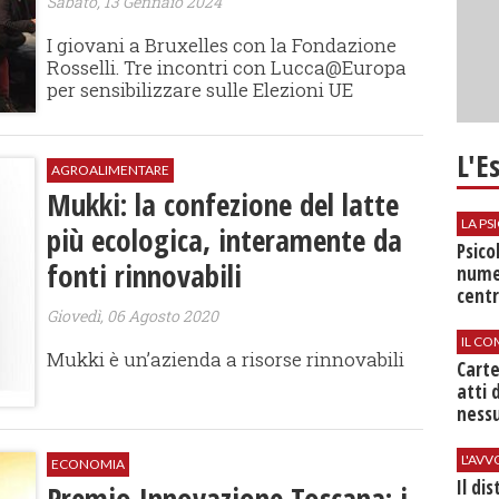
Sabato, 13 Gennaio 2024
I giovani a Bruxelles con la Fondazione
Rosselli. Tre incontri con Lucca@Europa
per sensibilizzare sulle Elezioni UE
L'E
AGROALIMENTARE
Mukki: la confezione del latte
LA P
più ecologica, interamente da
Psico
fonti rinnovabili
nume
centr
Giovedì, 06 Agosto 2020
IL CO
Mukki è un’azienda a risorse rinnovabili
Cart
atti 
nessu
L'AV
ECONOMIA
Il di
Premio Innovazione Toscana: i