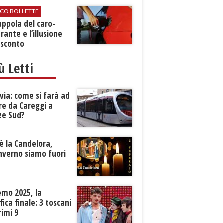
ICO BOLLETTE
rappola del caro-
rante e l’illusione
 sconto
iù Letti
ia: come si farà ad
re da Careggi a
ze Sud?
è la Candelora,
inverno siamo fuori
?
emo 2025, la
ifica finale: 3 toscani
rimi 9