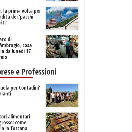
li, la prima volta per
ndita dei 'pacchi
iti'
ato di
’Ambrogio, cosa
a da lunedì 17
raio
rese e Professioni
cuola per Contadini'
hianti
tori alimentari
ngrosso: come
ia la Toscana