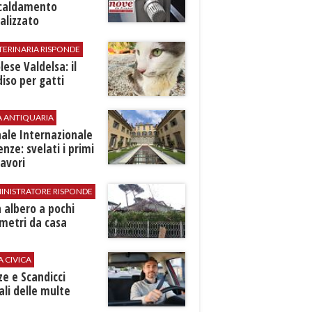
scaldamento
alizzato
TERINARIA RISPONDE
ese Valdelsa: il
iso per gatti
A ANTIQUARIA
ale Internazionale
renze: svelati i primi
avori
INISTRATORE RISPONDE
 albero a pochi
metri da casa
A CIVICA
ze e Scandicci
ali delle multe