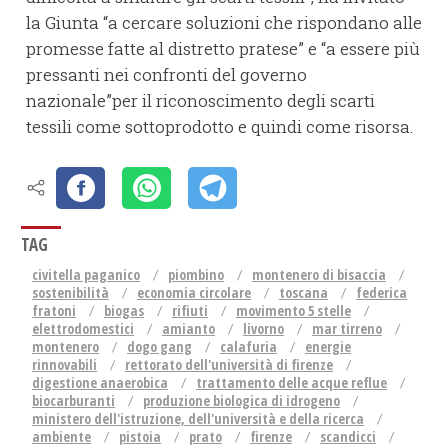
la Giunta “a cercare soluzioni che rispondano alle
promesse fatte al distretto pratese” e “a essere più
pressanti nei confronti del governo
nazionale”per il riconoscimento degli scarti
tessili come sottoprodotto e quindi come risorsa.
TAG
civitella paganico
piombino
montenero di bisaccia
sostenibilità
economia circolare
toscana
federica
fratoni
biogas
rifiuti
movimento 5 stelle
elettrodomestici
amianto
livorno
mar tirreno
montenero
dogo gang
calafuria
energie
rinnovabili
rettorato dell'università di firenze
digestione anaerobica
trattamento delle acque reflue
biocarburanti
produzione biologica di idrogeno
ministero dell'istruzione, dell'università e della ricerca
ambiente
pistoia
prato
firenze
scandicci