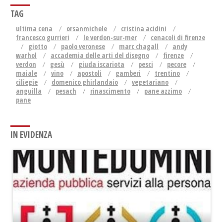
TAG
ultima cena
orsanmichele
cristina acidini
francesco gurrieri
le verdon-sur-mer
cenacoli di firenze
giotto
paolo veronese
marc chagall
andy
warhol
accademia delle arti del disegno
firenze
verdon
gesù
giuda iscariota
pesci
pecore
maiale
vino
apostoli
gamberi
trentino
ciliegie
domenico ghirlandaio
vegetariano
anguilla
pesach
rinascimento
pane azzimo
pane
IN EVIDENZA