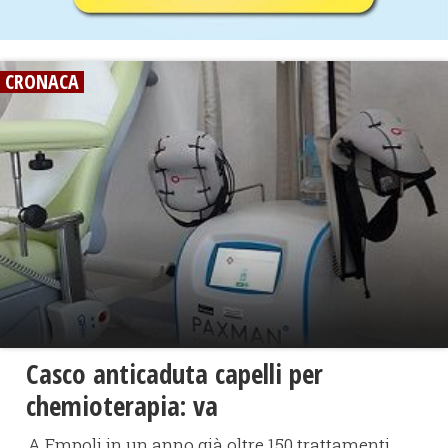
CRONACA
​Casco anticaduta capelli per
chemioterapia: va
A Empoli in un anno già oltre 150 trattamenti