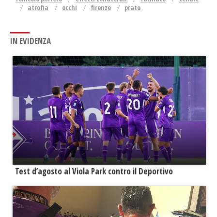
atrofia
occhi
firenze
prato
IN EVIDENZA
Test d’agosto al Viola Park contro il Deportivo