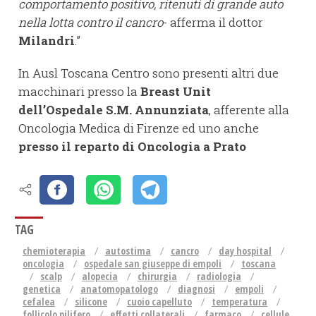
comportamento positivo, ritenuti di grande auto
nella lotta contro il cancro
- afferma il dottor
Milandri
.”
In Ausl Toscana Centro sono presenti altri due
macchinari presso la
Breast Unit
dell’Ospedale S.M. Annunziata
, afferente alla
Oncologia Medica di Firenze ed uno anche
presso il reparto di Oncologia a Prato
TAG
chemioterapia
autostima
cancro
day hospital
oncologia
ospedale san giuseppe di empoli
toscana
scalp
alopecia
chirurgia
radiologia
genetica
anatomopatologo
diagnosi
empoli
cefalea
silicone
cuoio capelluto
temperatura
follicolo pilifero
effetti collaterali
farmaco
cellule