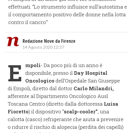
effettuati. “Lo strumento influisce sull’autostima e
il comportamento positivo delle donne nella lotta
contro il cancro”
Redazione Nove da Firenze
14 Agosto 2020 12:37
E
mpoli
- Da poco più di un anno è
disponibile, presso il
Day Hospital
Oncologico
dell’Ospedale San Giuseppe
di Empoli, diretto dal dottor
Carlo
Milandri,
afferente al Dipartimento Oncologico Ausl
Toscana Centro (diretto dalla dottoressa
Luisa
Fioretto
) il dispositivo “
scalp-cooler”
, una
calotta (casco) refrigerante che aiuta a prevenire
o ridurre il rischio di alopecia (perdita dei capelli)