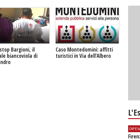
Caso Montedomini: affitti
stop Bargioni, il
turistici in Via dell’Albero
le biancoviola di
andro
L'E
DIFES
Firen