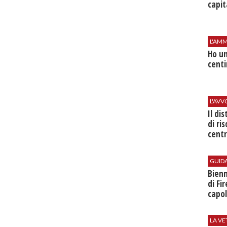
capit
L'AMM
Ho un
centi
L'AV
Il di
di ri
centr
GUID
Bienn
di Fi
capol
LA VE