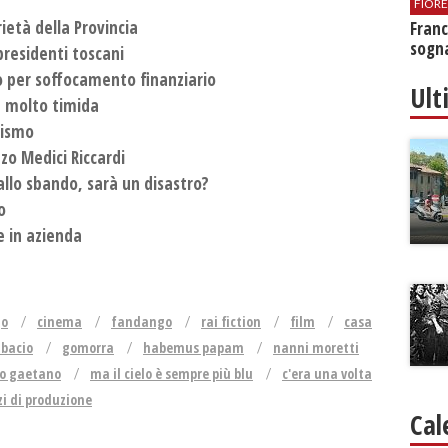
FIOR
ietà della Provincia
Franc
sogna
 presidenti toscani
to per soffocamento finanziario
Ult
tà molto timida
lismo
zo Medici Riccardi
 allo sbando, sarà un disastro?
o
e in azienda
go
cinema
fandango
rai fiction
film
casa
 bacio
gomorra
habemus papam
nanni moretti
no gaetano
ma il cielo è sempre più blu
c'era una volta
i di produzione
Cal