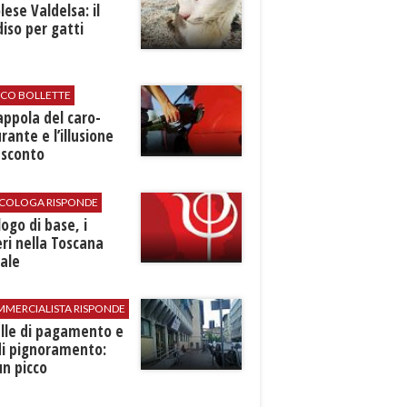
ese Valdelsa: il
iso per gatti
ICO BOLLETTE
rappola del caro-
rante e l’illusione
 sconto
SICOLOGA RISPONDE
logo di base, i
ri nella Toscana
ale
MMERCIALISTA RISPONDE
elle di pagamento e
di pignoramento:
n picco