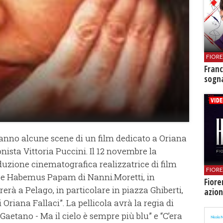
FIOR
Franc
sogna
anno alcune scene di un film dedicato a Oriana
nista Vittoria Puccini. Il 12 novembre la
uzione cinematografica realizzatrice di film
FIOR
a” e Habemus Papam di Nanni.Moretti, in
Fiore
rerà a Pelago, in particolare in piazza Ghiberti,
azion
i Oriana Fallaci”. La pellicola avrà la regia di
Gaetano - Ma il cielo è sempre più blu” e “C’era