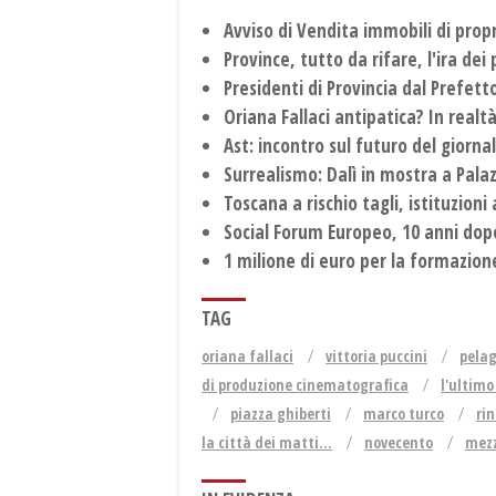
Avviso di Vendita immobili di propr
Province, tutto da rifare, l'ira dei
Presidenti di Provincia dal Prefet
Oriana Fallaci antipatica? In real
Ast: incontro sul futuro del giorna
Surrealismo: Dalì in mostra a Palaz
Toscana a rischio tagli, istituzioni
Social Forum Europeo, 10 anni dop
1 milione di euro per la formazion
TAG
oriana fallaci
vittoria puccini
pela
di produzione cinematografica
l'ultimo
piazza ghiberti
marco turco
ri
la città dei matti...
novecento
mezz