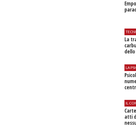
Empol
parad
TECN
​La t
carbu
dello
LA P
Psico
nume
centr
IL CO
Cart
atti 
nessu