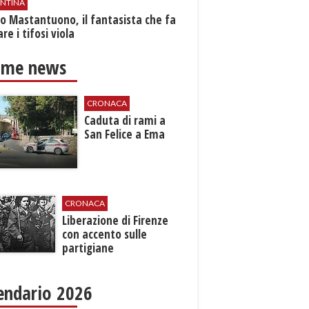
ENTINA
o Mastantuono, il fantasista che fa
re i tifosi viola
ime news
CRONACA
Caduta di rami a
San Felice a Ema
CRONACA
Liberazione di Firenze
con accento sulle
partigiane
endario 2026