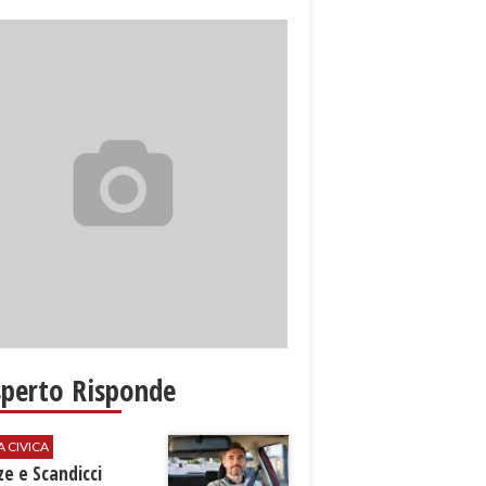
sperto Risponde
A CIVICA
ze e Scandicci