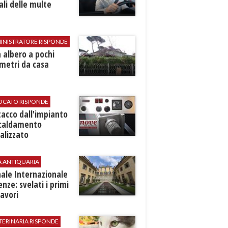
ali delle multe
INISTRATORE RISPONDE
 albero a pochi
metri da casa
VOCATO RISPONDE
stacco dall'impianto
scaldamento
alizzato
A ANTIQUARIA
ale Internazionale
renze: svelati i primi
avori
TERINARIA RISPONDE