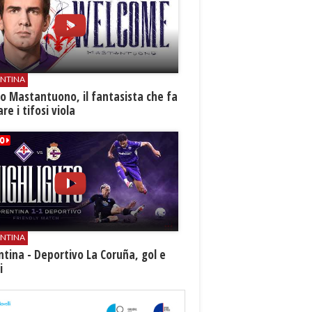
ENTINA
o Mastantuono, il fantasista che fa
re i tifosi viola
ENTINA
ntina - Deportivo La Coruña, gol e
i