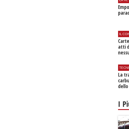
Empol
parad
IL CO
Cart
atti 
nessu
TECN
​La t
carbu
dello
I P