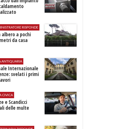
stacco dall'impianto
scaldamento
alizzato
INISTRATORE RISPONDE
 albero a pochi
metri da casa
A ANTIQUARIA
ale Internazionale
renze: svelati i primi
avori
A CIVICA
ze e Scandicci
ali delle multe
TERINARIA RISPONDE