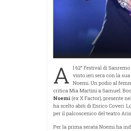
A
l 62° Festival di Sanremo
vinto ieri sera con la su
Noemi. Un podio al femmin
critica Mia Martini a Samuel. Boo
Noemi
(ex X Factor), presente ne
ha scelto abiti di Enrico Coveri. 
per il palcoscenico del teatro Ari
Per la prima serata Noemi ha indo