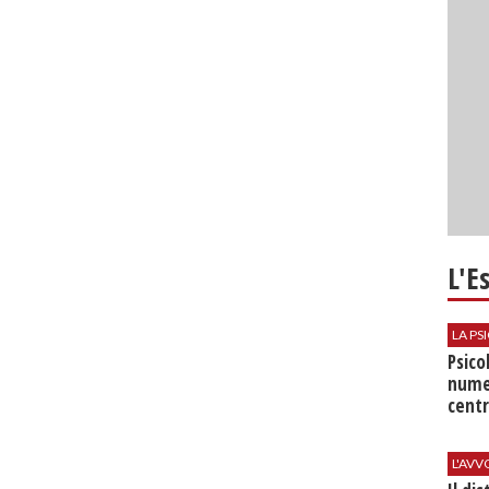
L'E
LA P
Psico
nume
centr
L'AV