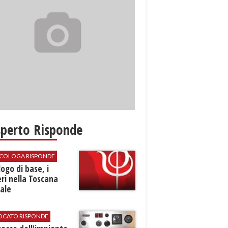
sperto Risponde
SICOLOGA RISPONDE
logo di base, i
ri nella Toscana
ale
VOCATO RISPONDE