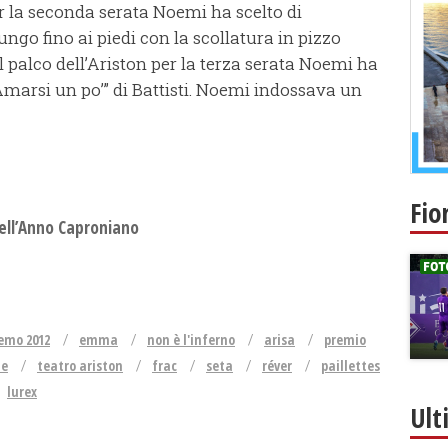
er la seconda serata Noemi ha scelto di
ungo fino ai piedi con la scollatura in pizzo
l palco dell’Ariston per la terza serata Noemi ha
marsi un po’” di Battisti. Noemi indossava un
Fio
 dell’Anno Caproniano
remo 2012
emma
non è l'inferno
arisa
premio
le
teatro ariston
frac
seta
réver
paillettes
lurex
Ult