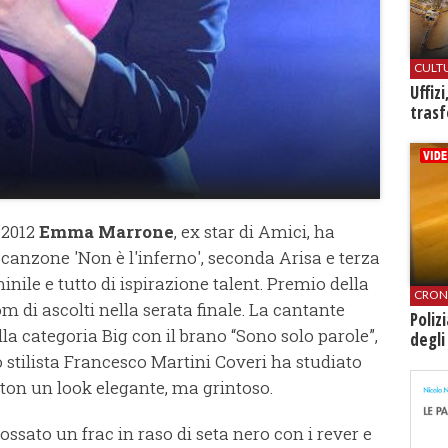
CULT
Uffiz
trasf
 2012
Emma Marrone
, ex star di Amici, ha
a canzone 'Non è l'inferno', seconda Arisa e terza
ile e tutto di ispirazione talent. Premio della
CRON
m di ascolti nella serata finale. La cantante
Poliz
lla categoria Big con il brano “Sono solo parole”,
degli
Lo stilista Francesco Martini Coveri ha studiato
ston un look elegante, ma grintoso.
ssato un frac in raso di seta nero con i rever e