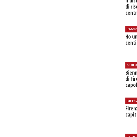
Il di
di ri
centr
L'AMM
Ho un
centi
GUID
Bienn
di Fi
capol
DIFES
Firen
capit
LA VE