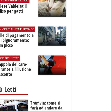
ese Valdelsa: il
iso per gatti
MMERCIALISTA RISPONDE
elle di pagamento e
di pignoramento:
n picco
ICO BOLLETTE
rappola del caro-
rante e l’illusione
 sconto
iù Letti
Tramvia: come si
farà ad andare da