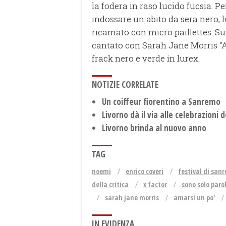
la fodera in raso lucido fucsia. P
indossare un abito da sera nero, l
ricamato con micro paillettes. Su
cantato con Sarah Jane Morris “A
frack nero e verde in lurex.
NOTIZIE CORRELATE
Un coiffeur fiorentino a Sanremo
Livorno dà il via alle celebrazioni
Livorno brinda al nuovo anno
TAG
noemi
enrico coveri
festival di san
della critica
x factor
sono solo paro
sarah jane morris
amarsi un po'
IN EVIDENZA