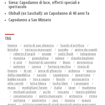
Siena: Capodanno di luce, effetti speciali e
spettacolo
Obihall (ex Saschall): un Capodanno di 40 anni fa
Capodanno a San Miniato
TAG
livorno
notte di san silvestro
fuochi d'artificio
brindisi
terrazza mascagni
gazebo
pietro da napoli
roberto d'angiò
snoopy
radio flash
telegenova
messina
guendalina
selene
claudio baglioni
o' scià
festival di sanremo
blues
pirotecnica
palermo
careca
fortezza vecchia
storia di
livorno
dj set
pista di ghiaccio
ardenza
piazza
della repubblica
natale
capodanno
panettone
babbo natale
tiro a segno
bruchi
autoscontro
villa corridi
lotta libera
lucha libre
i pronipoti
maya
modigliani forum
italia
laser
madonna
michael jackson
ac/dc
toscana
teatro goldoni
conservatorio
pietro mascagni
orchestra
ritmo
sinfonia
quintetto
jazz
musica
mauro
grossi
istituto superiore di studi musicali pietro mascagni