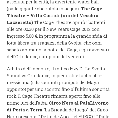
assoluta per la città, la divertente water ball
(palla gigante che rotola in acqua).
The Cage
Theatre – Villa Corridi (via del Vecchio
Lazzeretto)
The Cage Theatre aprirà i battenti
alle ore 00,30 per il New Years Cage 2012 con
ingresso 5,00 €. In programma la grande sfida di
lotta libera tra i ragazzi della Svolta, che ogni
sabato animano la notte del Cage, e gli avversari
dell’Ortodance, campioni del venerdì.
Arbitro dell’incontro, il mitico Izzy Dj. La Svolta
Sound vs Ortodance, in pieno stile lucha libre
messicana (i dissacranti pronipoti dei Maya
appunto) per uno scontro fino all’ultima sonorità
rock. Il Cage Theatre rimarrà aperto fino alle
prime luci dell’alba.
Circo Nero al PalaLivorno
di Porta a Terra
“La Brigada de fuego” del Circo
Nero presenta: “ De fin de Año … el FUEGO. ! “ Dalle