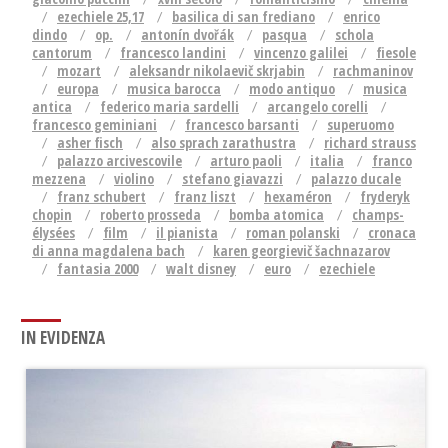
ezechiele 25,17
basilica di san frediano
enrico
dindo
op.
antonín dvořák
pasqua
schola
cantorum
francesco landini
vincenzo galilei
fiesole
mozart
aleksandr nikolaevič skrjabin
rachmaninov
europa
musica barocca
modo antiquo
musica
antica
federico maria sardelli
arcangelo corelli
francesco geminiani
francesco barsanti
superuomo
asher fisch
also sprach zarathustra
richard strauss
palazzo arcivescovile
arturo paoli
italia
franco
mezzena
violino
stefano giavazzi
palazzo ducale
franz schubert
franz liszt
hexaméron
fryderyk
chopin
roberto prosseda
bomba atomica
champs-
élysées
film
il pianista
roman polanski
cronaca
di anna magdalena bach
karen georgievič šachnazarov
fantasia 2000
walt disney
euro
ezechiele
IN EVIDENZA