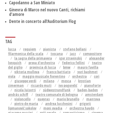
Capodanno a San Miniato
Ginevra di Marco nel nuovo Canti, richiami
d'amore
Dente in concerto all'Auditorium Flog
TAG
lucca
requiem
pianista
stefano bollani
filarmonica della scala
toscana
jazz
compositore
la sagra della primavera
igor stravinskij
alexander
lonquich
prova d'orchestra
federico fellini
teatro
del giglio
provincia di lucca
bmw
mauro favilla
viktoria mullova
franco battiato
yuri bashmet
viola
maggio musicale fiorentino
orchestra
cori
giuseppe verdi
milano
mosca
krystian
zimerman
riccardo muti
ivo pogorelić
pianoforte
nicola luisotti
südwestrundfunk
baden-baden
andrás schiff
teatro comunale di bologna
amsterdam
violoncello
queyras
mario brunello
mantova
pietro de maria
andrea lucchesini
grigorij
lipmanovič sokolov
moni ovadia
orchestra haydn
giacomo puccini
xviii secolo
romanticismo
cinema