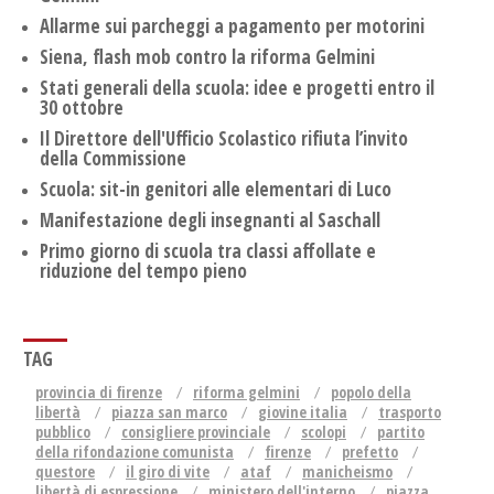
Allarme sui parcheggi a pagamento per motorini
Siena, flash mob contro la riforma Gelmini
Stati generali della scuola: idee e progetti entro il
30 ottobre
Il Direttore dell'Ufficio Scolastico rifiuta l’invito
della Commissione
Scuola: sit-in genitori alle elementari di Luco
Manifestazione degli insegnanti al Saschall
Primo giorno di scuola tra classi affollate e
riduzione del tempo pieno
TAG
provincia di firenze
riforma gelmini
popolo della
libertà
piazza san marco
giovine italia
trasporto
pubblico
consigliere provinciale
scolopi
partito
della rifondazione comunista
firenze
prefetto
questore
il giro di vite
ataf
manicheismo
libertà di espressione
ministero dell'interno
piazza