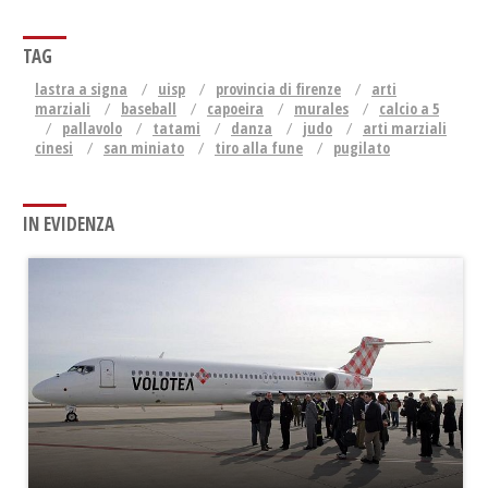
TAG
lastra a signa
uisp
provincia di firenze
arti
marziali
baseball
capoeira
murales
calcio a 5
pallavolo
tatami
danza
judo
arti marziali
cinesi
san miniato
tiro alla fune
pugilato
IN EVIDENZA