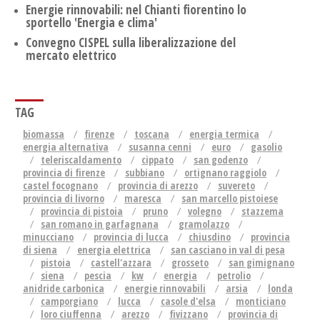
Energie rinnovabili: nel Chianti fiorentino lo
sportello 'Energia e clima'
Convegno CISPEL sulla liberalizzazione del
mercato elettrico
TAG
biomassa
firenze
toscana
energia termica
energia alternativa
susanna cenni
euro
gasolio
teleriscaldamento
cippato
san godenzo
provincia di firenze
subbiano
ortignano raggiolo
castel focognano
provincia di arezzo
suvereto
provincia di livorno
maresca
san marcello pistoiese
provincia di pistoia
pruno
volegno
stazzema
san romano in garfagnana
gramolazzo
minucciano
provincia di lucca
chiusdino
provincia
di siena
energia elettrica
san casciano in val di pesa
pistoia
castell'azzara
grosseto
san gimignano
siena
pescia
kw
energia
petrolio
anidride carbonica
energie rinnovabili
arsia
londa
camporgiano
lucca
casole d'elsa
monticiano
loro ciuffenna
arezzo
fivizzano
provincia di