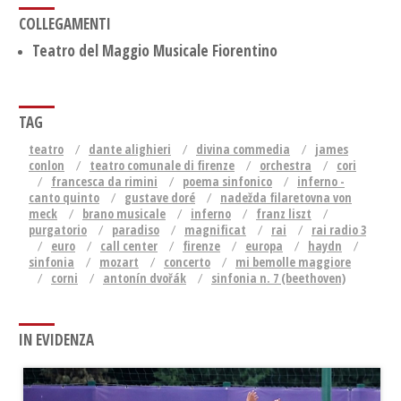
COLLEGAMENTI
Teatro del Maggio Musicale Fiorentino
TAG
teatro
dante alighieri
divina commedia
james
conlon
teatro comunale di firenze
orchestra
cori
francesca da rimini
poema sinfonico
inferno -
canto quinto
gustave doré
nadežda filaretovna von
meck
brano musicale
inferno
franz liszt
purgatorio
paradiso
magnificat
rai
rai radio 3
euro
call center
firenze
europa
haydn
sinfonia
mozart
concerto
mi bemolle maggiore
corni
antonín dvořák
sinfonia n. 7 (beethoven)
IN EVIDENZA