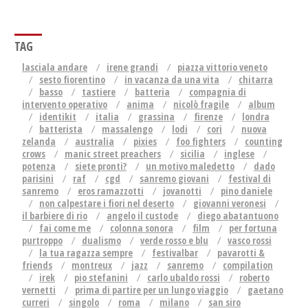
TAG
lasciala andare
irene grandi
piazza vittorio veneto
sesto fiorentino
in vacanza da una vita
chitarra
basso
tastiere
batteria
compagnia di
intervento operativo
anima
nicolò fragile
album
identikit
italia
grassina
firenze
londra
batterista
massalengo
lodi
cori
nuova
zelanda
australia
pixies
foo fighters
counting
crows
manic street preachers
sicilia
inglese
potenza
siete pronti?
un motivo maledetto
dado
parisini
raf
cgd
sanremo giovani
festival di
sanremo
eros ramazzotti
jovanotti
pino daniele
non calpestare i fiori nel deserto
giovanni veronesi
il barbiere di rio
angelo il custode
diego abatantuono
fai come me
colonna sonora
film
per fortuna
purtroppo
dualismo
verde rosso e blu
vasco rossi
la tua ragazza sempre
festivalbar
pavarotti &
friends
montreux
jazz
sanremo
compilation
irek
pio stefanini
carlo ubaldo rossi
roberto
vernetti
prima di partire per un lungo viaggio
gaetano
curreri
singolo
roma
milano
san siro