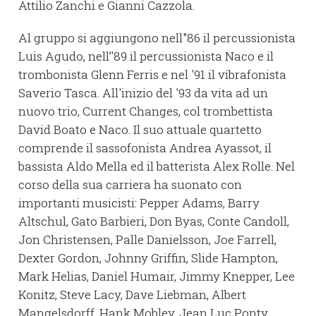
Attilio Zanchi e Gianni Cazzola.
Al gruppo si aggiungono nell'’86 il percussionista
Luis Agudo, nell’'89 il percussionista Naco e il
trombonista Glenn Ferris e nel '91 il vibrafonista
Saverio Tasca. All'inizio del '93 da vita ad un
nuovo trio, Current Changes, col trombettista
David Boato e Naco. Il suo attuale quartetto
comprende il sassofonista Andrea Ayassot, il
bassista Aldo Mella ed il batterista Alex Rolle. Nel
corso della sua carriera ha suonato con
importanti musicisti: Pepper Adams, Barry
Altschul, Gato Barbieri, Don Byas, Conte Candoll,
Jon Christensen, Palle Danielsson, Joe Farrell,
Dexter Gordon, Johnny Griffin, Slide Hampton,
Mark Helias, Daniel Humair, Jimmy Knepper, Lee
Konitz, Steve Lacy, Dave Liebman, Albert
Mangelsdorff, Hank Mobley, Jean Luc Ponty,