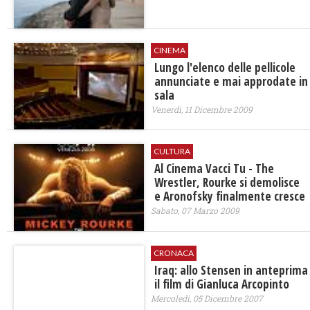
CINEMA
Lungo l'elenco delle pellicole
annunciate e mai approdate in
sala
Venerdì, 11 Dicembre 2009
CULTURA
Al Cinema Vacci Tu - The
Wrestler, Rourke si demolisce
e Aronofsky finalmente cresce
Sabato, 07 Marzo 2009
CRONACA
Iraq: allo Stensen in anteprima
il film di Gianluca Arcopinto
Mercoledì, 05 Dicembre 2007