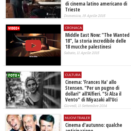
di cinema latino americano di
Trieste
Domenica, 19 Aprile 2015
CRONACA
Middle East Now: “The Wanted
18”, la storia incredibile delle
18 mucche palestinesi
Sabato, 11 Aprile 2015
CULTURA
Cinema: 'Frances Ha' allo
Stensen. "Per un pugno di
dollari" all'Alfieri. "Si Alza il
Vento" di Miyazaki all'Uci
Giovedì, 11 Settembre 2014
NUOVI TRAILER
Cinema d'autunno: qualche
anticipazione