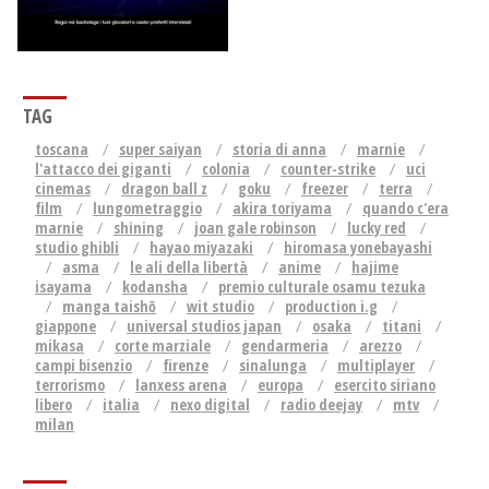
TAG
toscana
super saiyan
storia di anna
marnie
l'attacco dei giganti
colonia
counter-strike
uci
cinemas
dragon ball z
goku
freezer
terra
film
lungometraggio
akira toriyama
quando c'era
marnie
shining
joan gale robinson
lucky red
studio ghibli
hayao miyazaki
hiromasa yonebayashi
asma
le ali della libertà
anime
hajime
isayama
kodansha
premio culturale osamu tezuka
manga taishō
wit studio
production i.g
giappone
universal studios japan
osaka
titani
mikasa
corte marziale
gendarmeria
arezzo
campi bisenzio
firenze
sinalunga
multiplayer
terrorismo
lanxess arena
europa
esercito siriano
libero
italia
nexo digital
radio deejay
mtv
milan