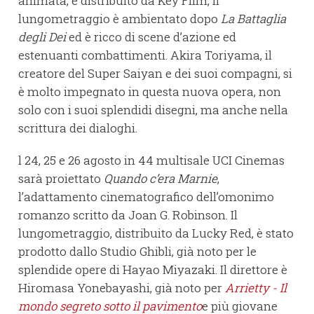
animata, e distribuito da Key Film, il
lungometraggio è ambientato dopo
La Battaglia
degli Dei
ed è ricco di scene d’azione ed
estenuanti combattimenti. Akira Toriyama, il
creatore del Super Saiyan e dei suoi compagni, si
è molto impegnato in questa nuova opera, non
solo con i suoi splendidi disegni, ma anche nella
scrittura dei dialoghi.
l 24, 25 e 26 agosto in 44 multisale UCI Cinemas
sarà proiettato
Quando c’era Marnie
,
l’adattamento cinematografico dell’omonimo
romanzo scritto da Joan G. Robinson. Il
lungometraggio, distribuito da Lucky Red, è stato
prodotto dallo Studio Ghibli, già noto per le
splendide opere di Hayao Miyazaki. Il direttore è
Hiromasa Yonebayashi, già noto per
Arrietty - Il
mondo segreto sotto il pavimento
e più giovane