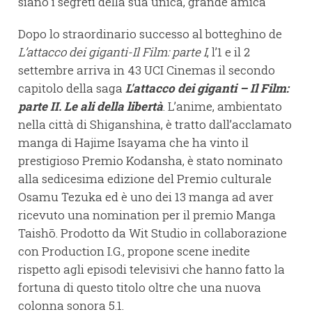
siano i segreti della sua unica, grande amica
Dopo lo straordinario successo al botteghino de
L’attacco dei giganti-Il Film: parte I
, l’1 e il 2
settembre arriva in 43 UCI Cinemas il secondo
capitolo della saga
L'attacco dei giganti – Il Film:
parte II. Le ali della libertà
. L’anime, ambientato
nella città di Shiganshina, è tratto dall’acclamato
manga di Hajime Isayama che ha vinto il
prestigioso Premio Kodansha, è stato nominato
alla sedicesima edizione del Premio culturale
Osamu Tezuka ed è uno dei 13 manga ad aver
ricevuto una nomination per il premio Manga
Taishō. Prodotto da Wit Studio in collaborazione
con Production I.G., propone scene inedite
rispetto agli episodi televisivi che hanno fatto la
fortuna di questo titolo oltre che una nuova
colonna sonora 5.1.