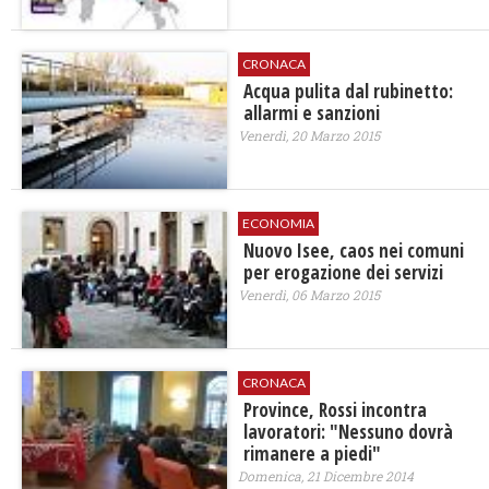
CRONACA
Acqua pulita dal rubinetto:
allarmi e sanzioni
Venerdì, 20 Marzo 2015
ECONOMIA
Nuovo Isee, caos nei comuni
per erogazione dei servizi
Venerdì, 06 Marzo 2015
CRONACA
Province, Rossi incontra
lavoratori: "Nessuno dovrà
rimanere a piedi"
Domenica, 21 Dicembre 2014