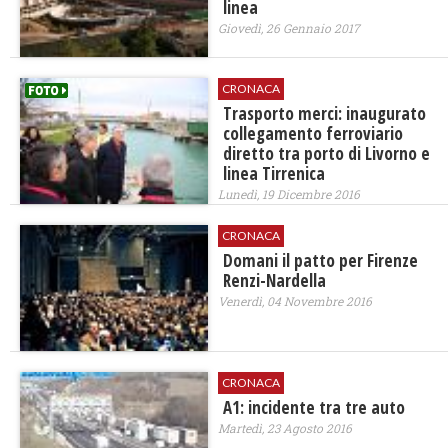
linea
Giovedì, 26 Gennaio 2017
CRONACA
Trasporto merci: inaugurato
collegamento ferroviario
diretto tra porto di Livorno e
linea Tirrenica
Lunedì, 19 Dicembre 2016
CRONACA
Domani il patto per Firenze
Renzi-Nardella
Venerdì, 04 Novembre 2016
CRONACA
A1: incidente tra tre auto
Martedì, 23 Agosto 2016