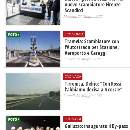
nuovo scambiatore Firenze
Scandicci
Martedì, 27 Giugno 2017
ECONOMIA
Tramvia: Scambiatore con
l'Autostrada per Stazione,
Aeroporto e Careggi
Lunedì, 12 Giugno 2017
CRONACA
Tirrenica, Delrio: "Con Rossi
l'abbiamo decisa a 4 corsie"
Lunedì, 29 Maggio 2017
CRONACA
Galluzzo: inaugurato il By-pass