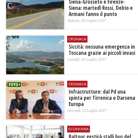
Siena-Grosseto e Firenze-
Siena: martedì Rossi, Delrio e
Armani fanno il punto
Sabato, 29 Luglio 2017
CRONACA
Siccità: nessuna emergenza in
Toscana grazie ai piccoli invasi
Lunedì, 24 Luglio 2017
CRONACA
Infrastrutture: dal Pd una
spinta per Tirrenica e Darsena
Europa
Giovedì, 13 Luglio 2017
ECONOMIA
Baltour gestirà stalli bus del