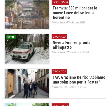
ECONOMIA
​Tramvia: 300 milioni per le
nuove Linee del sistema
fiorentino
Mercoledì, 07 Marzo 2018
CRONACA
Neve a Firenze: pronti
all'impatto
Mercoledì, 28 Febbraio 2018
CRONACA
TAV, Graziano Delrio: "Abbiamo
una soluzione per la Foster"
Martedì, 20 Febbraio 2018
ECONOMIA