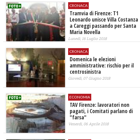
CRONACA
Tramvia di Firenze: T1
Leonardo unisce Villa Costanza
a Careggi passando per Santa
Maria Novella
Lunedì, 16 Luglio 2018
CRONACA
Domenica le elezioni
amministrative: rischio per il
centrosinistra
Giovedì, 07 Giugno 2018
ECONOMIA
TAV Firenze: lavoratori non
pagati, i Comitati parlano di
"farsa"
Venerdì, 06 Aprile 2018