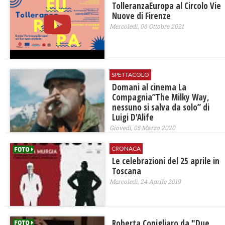
TolleranzaEuropa al Circolo Vie
Nuove di Firenze
Mercoledì, 06 Ottobre 2021
SPETTACOLO
Domani al cinema La
Compagnia”The Milky Way,
nessuno si salva da solo” di
Luigi D'Alife
Giovedì, 05 Marzo 2020
CRONACA
Le celebrazioni del 25 aprile in
Toscana
Mercoledì, 24 Aprile 2019
Roberta Conigliaro da "Due