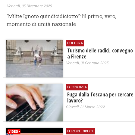
Venerdì, 05 Dicembre 2025
“Milite Ignoto quindicidiciotto”: Iil primo, vero,
momento di unità nazionale
CULTURA
Turismo delle radici, convegno
a Firenze
Venerdì, 31 Gennaio 2025
ECONOMIA
Fuga dalla Toscana per cercare
lavoro?
Giovedì, 31 Marzo 2022
EUROPE DIRECT