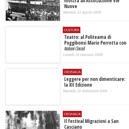
mostra all'Associazione Vie
Nuove
Martedì, 22 Aprile 2008
CULTURA
Teatro: al Politeama di
Poggibonsi Mario Perrotta con
Italiani Cìncali
Lunedì, 14 Gennaio 2008
CRONACA
Leggere per non dimenticare:
la XII Edizione
Martedì, 26 Settembre 2006
CRONACA
Il festival Migrazioni a San
Casciano