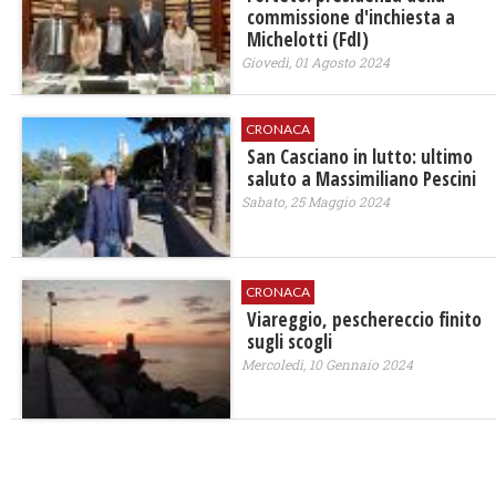
commissione d'inchiesta a
Michelotti (FdI)
Giovedì, 01 Agosto 2024
CRONACA
San Casciano in lutto: ultimo
saluto a Massimiliano Pescini
Sabato, 25 Maggio 2024
CRONACA
Viareggio, peschereccio finito
sugli scogli
Mercoledì, 10 Gennaio 2024