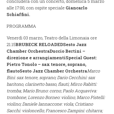
concluderà con un concerto, domenica 5 marzo
alle 17:00, con ospite speciale
Giancarlo
Schiaffini.
PROGRAMMA
Venerdì 03 marzo, Teatro della Limonaia ore
21.15
BRUBECK RELOADEDSesto Jazz
Chamber OrchestraDuccio Bertini –
direzione e arrangiamentiSpecial Guest:
Pietro Tonolo – sax tenore, soprano,
flauto
Sesto Jazz Chamber Orchestra
Marco
Bini: sax tenore, soprano; Dario Cecchini: sax
baritono, clarinetto basso, flauti; Mirco Rabitti:
tromba; Mario Bruno: corno; Paolo Acquaviva:
trombone; Lorenzo Borneo: violino; Marco Pistelli:
violino; Daniele Iannaccone: viola; Cristiano
Sacchi: violoncello; Francesco Zampini: chitarra;