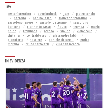
TAG
sesto fiorentino
dave brubeck
jazz
pietro tonolo
batteria
neri pollastri
giancarlo schiaffini
sassofono tenore
sassofono soprano
sassofono
baritono
clarinetto basso
flauto
tromba
mario
bruno
trombone
borneo
violino
violoncello
chitarra
contrabbasso
alessandro fabbri
pianoforte
tastiere
daniele tittarelli
enrico
morello
bruno bartoletti
villa san lorenzo
IN EVIDENZA