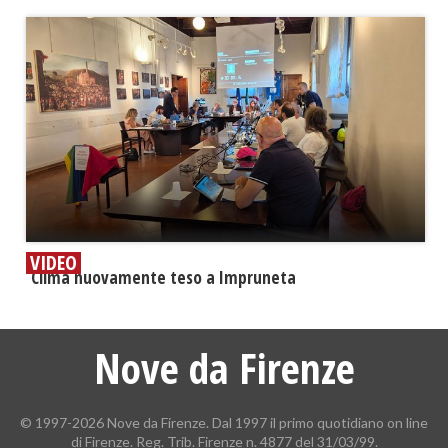
VIDEO
​Clima nuovamente teso a Impruneta
Nove da Firenze
© 1997-2026 Nove da Firenze. Dal 1997 il primo quotidiano on line
di Firenze. Reg. Trib. Firenze n. 4877 del 31/03/99.