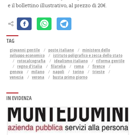
e il bollettino illustrativo, al prezzo di 20€.
TAG
giovanni gentile
poste italiane
ministero dello
sviluppo economico
istituto poligrafico e zecca dello stato
rotocalcografia
idealismo italiano
riforma gentile
regno d'italia
filatelia
roma
firenze
genova
milano
napoli
torino
trieste
venezia
verona
busta primo giorno
IN EVIDENZA