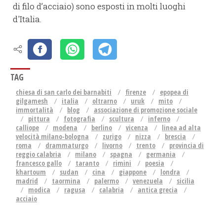
di filo d’acciaio) sono esposti in molti luoghi
d'Italia.
TAG
chiesa di san carlo dei barnabiti
firenze
epopea di
gilgamesh
italia
oltrarno
uruk
mito
immortalità
blog
associazione di promozione sociale
pittura
fotografia
scultura
inferno
calliope
modena
berlino
vicenza
linea ad alta
velocità milano-bologna
zurigo
nizza
brescia
roma
drammaturgo
livorno
trento
provincia di
reggio calabria
milano
spagna
germania
francesco gallo
taranto
rimini
poesia
khartoum
sudan
cina
giappone
londra
madrid
taormina
palermo
venezuela
sicilia
modica
ragusa
calabria
antica grecia
acciaio