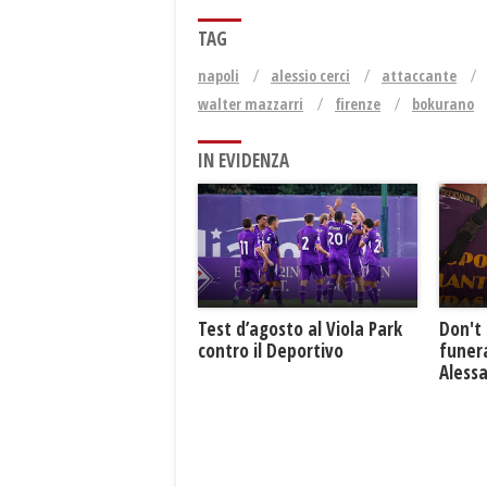
TAG
napoli
alessio cerci
attaccante
walter mazzarri
firenze
bokurano
IN EVIDENZA
Test d’agosto al Viola Park
Don't 
contro il Deportivo
funera
Aless