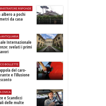
INISTRATORE RISPONDE
 albero a pochi
metri da casa
A ANTIQUARIA
ale Internazionale
renze: svelati i primi
avori
ICO BOLLETTE
rappola del caro-
rante e l’illusione
 sconto
A CIVICA
ze e Scandicci
ali delle multe