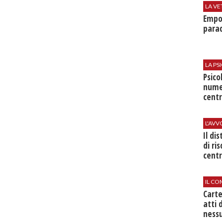
LA VE
Empol
parad
LA P
Psico
nume
centr
L'AV
Il di
di ri
centr
IL CO
Cart
atti 
nessu