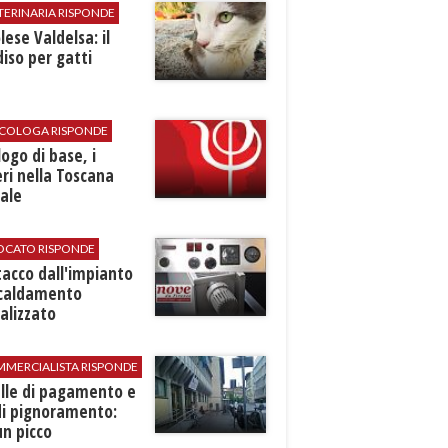
TERINARIA RISPONDE
ese Valdelsa: il
iso per gatti
SICOLOGA RISPONDE
logo di base, i
ri nella Toscana
ale
VOCATO RISPONDE
stacco dall'impianto
scaldamento
alizzato
MMERCIALISTA RISPONDE
elle di pagamento e
di pignoramento:
n picco