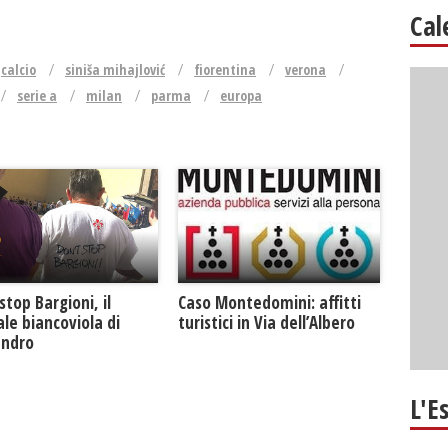
Cal
calcio
siniša mihajlović
fiorentina
verona
serie a
milan
parma
europa
Caso Montedomini: affitti
stop Bargioni, il
turistici in Via dell’Albero
le biancoviola di
andro
L'E