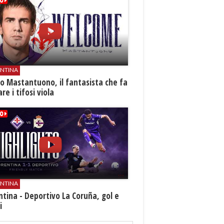
ENTINA
o Mastantuono, il fantasista che fa
re i tifosi viola
ENTINA
ntina - Deportivo La Coruña, gol e
i