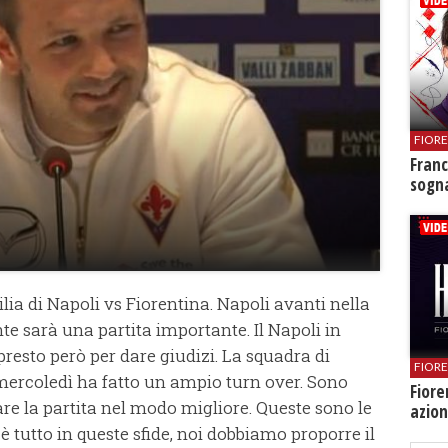
FIOR
Franc
sogna
gilia di Napoli vs Fiorentina. Napoli avanti nella
e sarà una partita importante. Il Napoli in
presto però per dare giudizi. La squadra di
FIOR
mercoledì ha fatto un ampio turn over. Sono
Fiore
re la partita nel modo migliore. Queste sono le
azion
io è tutto in queste sfide, noi dobbiamo proporre il