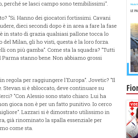
o, perché se lasci campo sono temibilissimi".
tto? "Si. Hanno dei giocatori fortissimi. Cavani
dere, dieci secondi dopo è in area a fare la fase
è in stato di grazia qualsiasi pallone tocca lo
el Milan, gli ho visti, questa è la loro forza.
li con più gamba". Come sta la squadra? "Tutti
il Parma stanno bene. Non abbiamo grossi
 in regola per raggiungere l'Europa". Jovetic? "Il
Fio
e. Stevan si è sbloccato, deve continuare su
rci? "Con Alessio sono stato chiaro. Lui ha
 non gioca non è per un fatto punitivo. Io cerco
gliore". Lazzari si è dimostrato utilissimo in
ra, già rinominato la spalla essenziale per
iamo come sta.