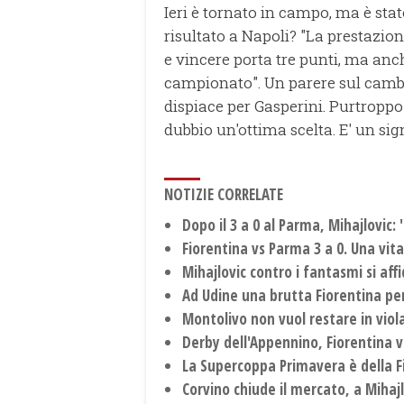
Ieri è tornato in campo, ma è stat
risultato a Napoli? "La prestazio
e vincere porta tre punti, ma anc
campionato". Un parere sul cambio
dispiace per Gasperini. Purtroppo
dubbio un'ottima scelta. E' un si
NOTIZIE CORRELATE
Dopo il 3 a 0 al Parma, Mihajlovic: 
Fiorentina vs Parma 3 a 0. Una vit
Mihajlovic contro i fantasmi si aff
Ad Udine una brutta Fiorentina per
Montolivo non vuol restare in viola,
Derby dell'Appennino, Fiorentina v
La Supercoppa Primavera è della F
Corvino chiude il mercato, a Mihajlo