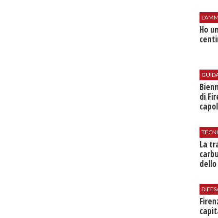
L'AMM
Ho un
centi
GUID
Bienn
di Fi
capol
TECN
​La t
carbu
dello
DIFES
Firen
capit