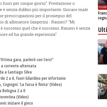
o fuori per cinque giorni". Prestazione o
FIOR
ne è senza dubbio più importante. Giocare male
Franc
he preoccupazioni per il prosieguo del
sogna
 di allenatore Gasperini - Ranieri? "Mi
Ult
 è successo quel che è successo. Ranieri è senza
gnore ed ha grande esperienza".
''Ottma gara, parlerò con Cerci''
a a corrente alternata
ida a Santiago Silva
de 2 a 0, fuori Gilardino per infortunio
 Cognigni: 'La farsa è finita' (Video)
s Bologna 2 a 0
iorentina (Video)
vic iniziare il gioco