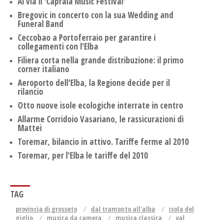
Al via il 'Capraia Music Festival'
Bregovic in concerto con la sua Wedding and
Funeral Band
Ceccobao a Portoferraio per garantire i
collegamenti con l'Elba
Filiera corta nella grande distribuzione: il primo
corner italiano
Aeroporto dell'Elba, la Regione decide per il
rilancio
Otto nuove isole ecologiche interrate in centro
Allarme Corridoio Vasariano, le rassicurazioni di
Mattei
Toremar, bilancio in attivo. Tariffe ferme al 2010
Toremar, per l'Elba le tariffe del 2010
TAG
provincia di grosseto
dal tramonto all'alba
isola del
giglio
musica da camera
musica classica
val