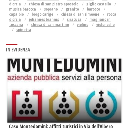
d'orcia
chiesa di san pietro apostolo
giglio castello
musica barocca
soprano
granito
barocco
capalbio
borgo carige
chiesa di san simeone
rocca
d'orcia
johannes brahms
siracusa
magliano in
toscana
chiesa di san martino
violino
violoncello
spinetta
IN EVIDENZA
Caso Montedomini: affitti turistici in Via dell’Albero