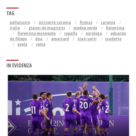
TAG
pallanuoto
orizzonte catania
firenze
catania
italia
gianni de magistris
medea verde
fiorentina
fiorentina waterpolo
rapallo
eurolega
eduardo
de filippo
dna
amarcord
stati uniti
scudetto
avola
roma
IN EVIDENZA