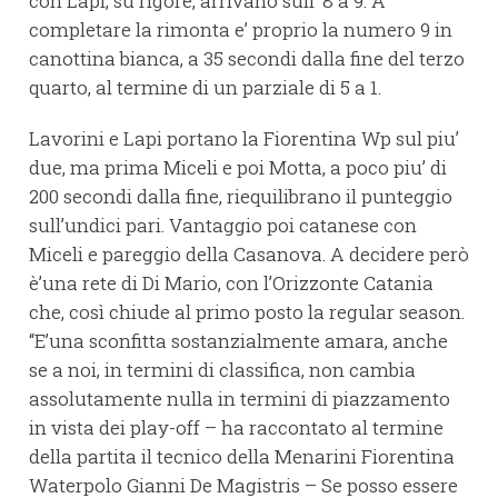
con Lapi, su rigore, arrivano sull’ 8 a 9. A
completare la rimonta e’ proprio la numero 9 in
canottina bianca, a 35 secondi dalla fine del terzo
quarto, al termine di un parziale di 5 a 1.
Lavorini e Lapi portano la Fiorentina Wp sul piu’
due, ma prima Miceli e poi Motta, a poco piu’ di
200 secondi dalla fine, riequilibrano il punteggio
sull’undici pari. Vantaggio poi catanese con
Miceli e pareggio della Casanova. A decidere però
è’una rete di Di Mario, con l’Orizzonte Catania
che, così chiude al primo posto la regular season.
“E’una sconfitta sostanzialmente amara, anche
se a noi, in termini di classifica, non cambia
assolutamente nulla in termini di piazzamento
in vista dei play-off – ha raccontato al termine
della partita il tecnico della Menarini Fiorentina
Waterpolo Gianni De Magistris – Se posso essere