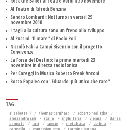
Rock the Ballet al Teatro Verdi il 30 novembre
Al Teatro di Rifredi Benzina
Sandro Lombardi: Notturno in versi il 29
novembre 2010
I tagli alla cultura sono un freno allo sviluppo
Al Puccini ''Il mare'' di Paolo Poli
Niccolò Fabi a Campi Bisenzio con il progetto
Convivenze
La Forza del Destino: la prima martedì 23
novembre in diretta radiofonica
Per Careggi in Musica Roberto Freak Antoni
Rocco Papaleo con ''Eduardo: più unico che raro''
TAG
elisabetta ii
thomas bernhard
roberto herlitzka
alessandra celi
italia
inghilterra
vienna
danza
di morte
acri
specie
metafisica
berlina
carosello
espressionismo
carmina burana