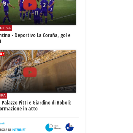
ENTINA
ntina - Deportivo La Coruña, gol e
i
URA
i, Palazzo Pitti e Giardino di Boboli:
ormazione in atto