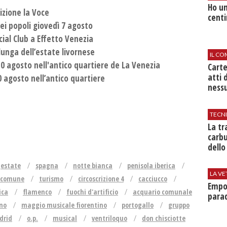
Ho un
izione la Voce
centi
ei popoli giovedì 7 agosto
cial Club a Effetto Venezia
lunga dell’estate livornese
IL CO
 10 agosto nell'antico quartiere de La Venezia
Cart
atti 
10 agosto nell’antico quartiere
nessu
TECN
​La t
carbu
dello
estate
spagna
notte bianca
penisola iberica
LA VE
comune
turismo
circoscrizione 4
cacciucco
Empol
ica
flamenco
fuochi d'artificio
acquario comunale
parad
no
maggio musicale fiorentino
portogallo
gruppo
drid
o.p.
musical
ventriloquo
don chisciotte