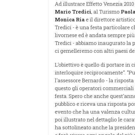
Ad illustrare Effetto Venezia 2010
Mario Tredici
, al Turismo
Paol
Monica Ria
e il direttore artisti
Tredici - è una festa particolare c
livornese ed è andata sempre più
Tredici - abbiamo inaugurato la p
ci gemelleremo con altri paesi de
L'obiettivo è quello di portare in c
interloquire reciprocamente". "Pur
l'assessore Bernardo - la risposta 
questo gli operatori commerciali 
festa. Spero che anche quest'anno
pubblico e riceva una risposta po
evento che ha una valenza cultu
poi illustrato nel dettaglio le car
ha sottolineato anche la presiden