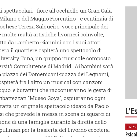
spettacolari - fiore all'occhiello un Gran Galà
 Milano e del Maggio Fiorentino - e centinaia di
rtoghese Tereza Salgueiro, voce principale dei
molte realtà artistiche livornesi coinvolte,
a da Lamberto Giannini con i suoi attori
sera il quartiere ospiterà uno spettacolo di
University Tuna, un gruppo musicale composto
versità Complutense di Madrid . Ai bambini sarà
a piazza dei Domenicani-piazza dei Legnami,
ospiterà fra l'altro un musical con canzoni
oquo, e burattini che racconteranno le gesta di
o, ribattezzati "Museo Goya", ospiteranno ogni
 tratta un originale spettacolo ideato da Paolo
L'E
si che prevede la messa in scena di squarci di
ione di una famiglia durante la diretta dello
LA P
pullman per la trasferta del Livorno eccetera.
Psico