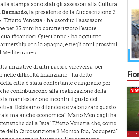
 alla stampa sono stati gli assessori alla Cultura
a Bernardo
, la presidente della Circoscrizione 2
co. "Effetto Venezia - ha esordito l'assessore
he per 25 anni ha caratterizzato l'estate
 qualificandosi. Quest'anno - ha aggiunto
artnership con la Spagna, e negli anni prossimi
l Mediterraneo.
ittà iniziative di altri paesi e viceversa, per
Fio
 nelle difficoltà finanziarie - ha detto
della città è stata confortante e ringrazio per
che contribuiscono alla realizzazione della
 la manifestazione incontri il gusto del
sitiva. Dobbiamo difendere e valorizzare questo
rale ma anche economica". Mario Menicagli ha
atteristiche della "sua" Effetto Venezia che, come
te della Circoscrizione 2 Monica Ria, "occuperà"
FIOR