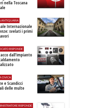
ri nella Toscana
ale
A ANTIQUARIA
ale Internazionale
renze: svelati i primi
avori
VOCATO RISPONDE
stacco dall'impianto
scaldamento
alizzato
A CIVICA
ze e Scandicci
ali delle multe
INISTRATORE RISPONDE