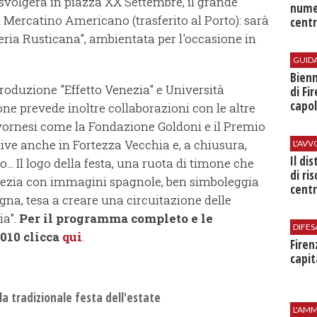
si svolgerà in piazza XX Settembre, il grande
nume
l Mercatino Americano (trasferito al Porto): sarà
centr
ria Rusticana", ambientata per l'occasione in
GUID
Bienn
produzione "Effetto Venezia" e Università
di Fi
capol
one prevede inoltre collaborazioni con le altre
livornesi come la Fondazione Goldoni e il Premio
tive anche in Fortezza Vecchia e, a chiusura,
L'AV
Il di
.. Il logo della festa, una ruota di timone che
di ri
enezia con immagini spagnole, ben simboleggia
centr
gna, tesa a creare una circuitazione delle
ia".
Per il programma completo e le
DIFES
010 clicca
qui
.
Firen
capit
 la tradizionale festa dell'estate
L'AMM