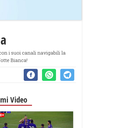
na
con i suoi canali navigabili la
Notte Bianca!
imi Video