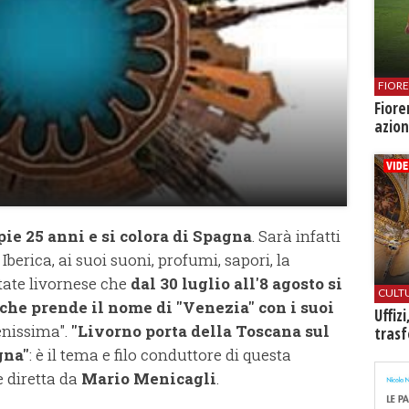
FIOR
Fiore
azion
ie 25 anni e si colora di Spagna
. Sarà infatti
Iberica, ai suoi suoni, profumi, sapori, la
state livornese che
dal 30 luglio all'8 agosto si
CULT
 che prende il nome di "Venezia" con i suoi
Uffiz
enissima".
"Livorno porta della Toscana sul
trasf
gna"
: è il tema e filo conduttore di questa
 diretta da
Mario Menicagli
.