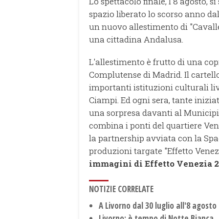
Lo spettacolo finale, l'8 agosto, 
spazio liberato lo scorso anno da
un nuovo allestimento di "Cavalle
una cittadina Andalusa.
L'allestimento è frutto di una co
Complutense di Madrid. Il cartell
importanti istituzioni culturali 
Ciampi. Ed ogni sera, tante inizia
una sorpresa davanti al Municipio.
combina i ponti del quartiere V
la partnership avviata con la Spa
produzioni targate "Effetto Venez
immagini di Effetto Venezia 2
NOTIZIE CORRELATE
A Livorno dal 30 luglio all'8 agosto
Livorno: è tempo di Notte Bianca