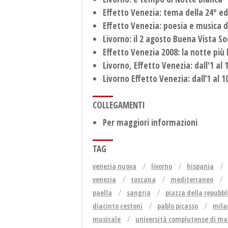
Effetto Venezia: tema della 24° ed
Effetto Venezia: poesia e musica d
Livorno: il 2 agosto Buena Vista So
Effetto Venezia 2008: la notte più 
Livorno, Effetto Venezia: dall'1 al
Livorno Effetto Venezia: dall’1 al 
COLLEGAMENTI
Per maggiori informazioni
TAG
venezia nuova
livorno
hispania
venezia
toscana
mediterraneo
paella
sangria
piazza della repubbl
diacinto cestoni
pablo picasso
mila
musicale
università complutense di ma