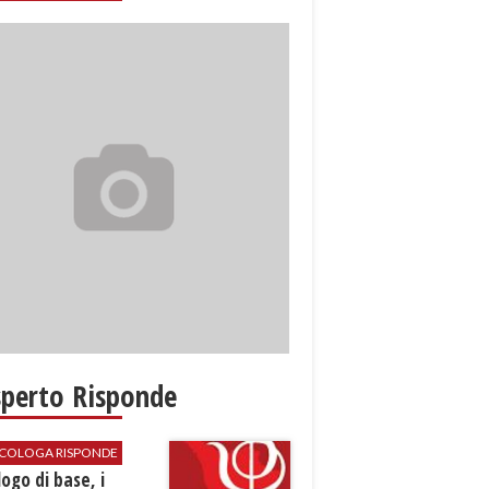
sperto Risponde
SICOLOGA RISPONDE
logo di base, i