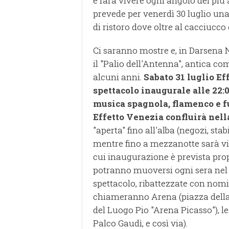
e farà vivere ogni angolo del più
prevede per venerdì 30 luglio una
di ristoro dove oltre al cacciucco
Ci saranno mostre e, in Darsena N
il "Palio dell'Antenna", antica c
alcuni anni.
Sabato 31 luglio Ef
spettacolo inaugurale alle 22:
musica spagnola, flamenco e fu
Effetto Venezia confluirà nell
"aperta" fino all'alba (negozi, stab
mentre fino a mezzanotte sarà vis
cui inaugurazione è prevista propri
potranno muoversi ogni sera nel q
spettacolo, ribattezzate con nomi 
chiameranno Arena (piazza della 
del Luogo Pio "Arena Picasso"), le
Palco Gaudì, e così via).