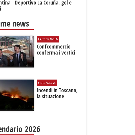
ntina - Deportivo La Coruña, gol e
i
ime news
ECONOMIA
Confcommercio
conferma i vertici
CRONACA
Incendi in Toscana,
la situazione
endario 2026