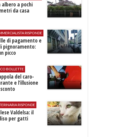
 albero a pochi
metri da casa
MMERCIALISTA RISPONDE
elle di pagamento e
di pignoramento:
n picco
ICO BOLLETTE
rappola del caro-
rante e l’illusione
 sconto
TERINARIA RISPONDE
ese Valdelsa: il
iso per gatti