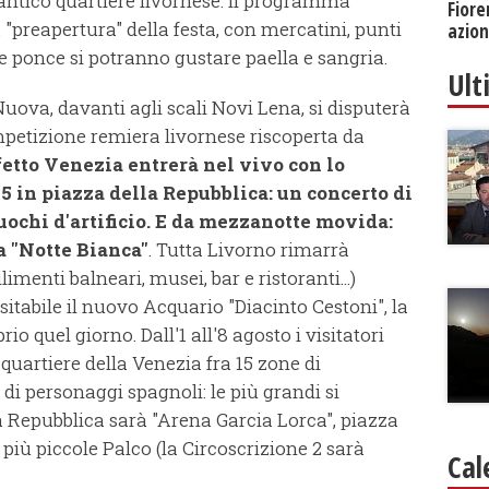
 antico quartiere livornese. Il programma
Fiore
 "preapertura" della festa, con mercatini, punti
azion
 e ponce si potranno gustare paella e sangria.
Ult
uova, davanti agli scali Novi Lena, si disputerà
ompetizione remiera livornese riscoperta da
fetto Venezia entrerà nel vivo con lo
05 in piazza della Repubblica: un concerto di
ochi d'artificio. E da mezzanotte movida:
a "Notte Bianca"
. Tutta Livorno rimarrà
ilimenti balneari, musei, bar e ristoranti...)
itabile il nuovo Acquario "Diacinto Cestoni", la
o quel giorno. Dall'1 all'8 agosto i visitatori
uartiere della Venezia fra 15 zone di
di personaggi spagnoli: le più grandi si
Repubblica sarà "Arena Garcia Lorca", piazza
 più piccole Palco (la Circoscrizione 2 sarà
Cal