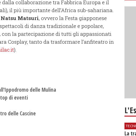
 dalla collaborazione tra Fabbrica Europa e il
li), il più importante dell’Africa sub-sahariana.
a
Natsu Matsuri
, ovvero la Festa giapponese
spettacoli di danza tradizionale e popolare,
 con la partecipazione di tutti gli appassionati
ra Cosplay, tanto da trasformare l’anfiteatro in
lac.it
).
all'Ippodromo delle Mulina
top di eventi
L'E
atro delle Cascine
TECN
​La t