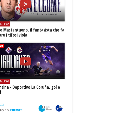
ENTINA
o Mastantuono, il fantasista che fa
re i tifosi viola
ENTINA
ntina - Deportivo La Coruña, gol e
i