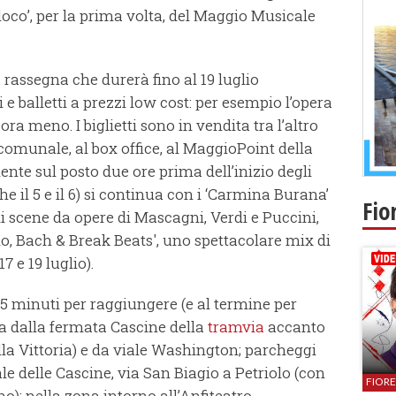
loco’, per la prima volta, del Maggio Musicale
 rassegna che durerà fino al 19 luglio
e balletti a prezzi low cost: per esempio l’opera
cora meno. I biglietti sono in vendita tra l’altro
o comunale, al box office, al MaggioPoint della
mente sul posto due ore prima dell’inizio degli
che il 5 e il 6) si continua con i ‘Carmina Burana’
Fio
di scene da opere di Mascagni, Verdi e Puccini,
erio, Bach & Break Beats', uno spettacolare mix di
7 e 19 luglio).
15 minuti per raggiungere (e al termine per
nza dalla fermata Cascine della
tramvia
accanto
lla Vittoria) e da viale Washington; parcheggi
ale delle Cascine, via San Biagio a Petriolo (con
FIOR
no); nella zona intorno all’Anfiteatro