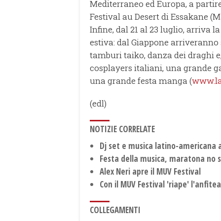
Mediterraneo ed Europa, a partire
Festival au Desert di Essakane (Ma
Infine, dal 21 al 23 luglio, arriva l
estiva: dal Giappone arriveranno 
tamburi taiko, danza dei draghi e,
cosplayers italiani, una grande ga
una grande festa manga (
www.lai
(edl)
NOTIZIE CORRELATE
Dj set e musica latino-americana 
Festa della musica, maratona no s
Alex Neri apre il MUV Festival
Con il MUV Festival 'riape' l'anfite
COLLEGAMENTI