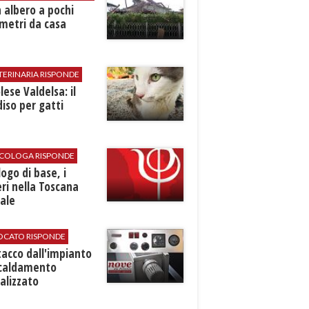
 albero a pochi
metri da casa
TERINARIA RISPONDE
ese Valdelsa: il
iso per gatti
SICOLOGA RISPONDE
logo di base, i
ri nella Toscana
ale
VOCATO RISPONDE
stacco dall'impianto
scaldamento
alizzato