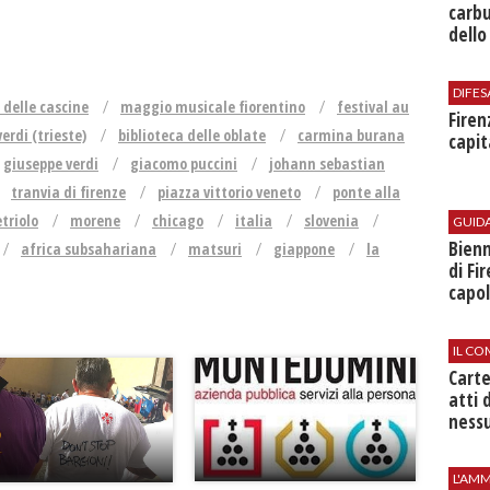
carbu
dello
DIFES
 delle cascine
maggio musicale fiorentino
festival au
Firen
erdi (trieste)
biblioteca delle oblate
carmina burana
capit
giuseppe verdi
giacomo puccini
johann sebastian
tranvia di firenze
piazza vittorio veneto
ponte alla
triolo
morene
chicago
italia
slovenia
GUID
Bienn
africa subsahariana
matsuri
giappone
la
di Fi
capol
IL CO
Cart
atti 
nessu
L'AMM