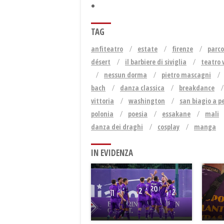
TAG
anfiteatro
estate
firenze
parco
désert
il barbiere di siviglia
teatro v
nessun dorma
pietro mascagni
bach
danza classica
breakdance
vittoria
washington
san biagio a pe
polonia
poesia
essakane
mali
danza dei draghi
cosplay
manga
IN EVIDENZA