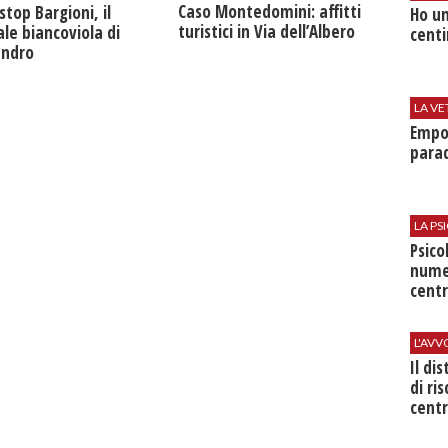
Caso Montedomini: affitti
stop Bargioni, il
Ho un
turistici in Via dell’Albero
le biancoviola di
centi
andro
LA VE
Empol
parad
LA P
Psico
nume
centr
L'AV
Il di
di ri
centr