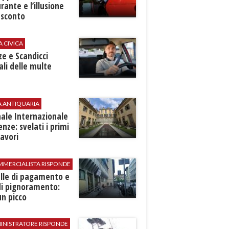
rante e l’illusione
 sconto
A CIVICA
ze e Scandicci
ali delle multe
A ANTIQUARIA
ale Internazionale
renze: svelati i primi
avori
MMERCIALISTA RISPONDE
elle di pagamento e
di pignoramento:
n picco
INISTRATORE RISPONDE