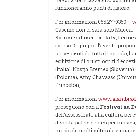
funzioneranno punti di ristoro.
Per informazioni 055.2779350 –
w
Cascine non ci sarà solo Maggio. Il
Summer dance in Italy
, kerme
scorso 21 giugno, l’evento propon
provenienti da tutto il mondo, bor
esibizione di artisti ospiti d’ecc
(Italia), Nastja Bremec (Slovenia)
(Polonia), Amy Chavasse (Univers
Princeton).
Per informazioni
www.alambrad
proseguono con il
Festival au D
dell’assessorato alla cultura per Fi
diventa palcoscenico per musica, d
musicale multiculturale e una re