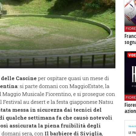
FIOR
Franc
sogna
 delle Cascine
per ospitare quasi un mese di
rentina
: si parte domani con MaggioEstate, la
l Maggio Musicale Fiorentino, e si prosegue con
FIOR
l Festival au desert e la festa giapponese Natsu
Fiore
stata messa in sicurezza dai tecnici del
azion
di qualche settimana fa che causò notevoli
osì assicurata la piena fruibilità degli
o, domani sera, con
Il barbiere di Siviglia
,