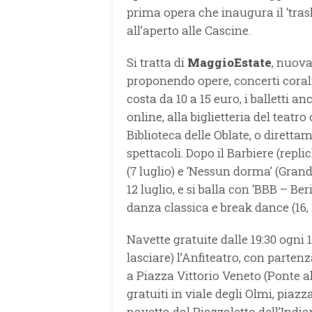
prima opera che inaugura il ‘tras
all’aperto alle Cascine.
Si tratta di
MaggioEstate
, nuova
proponendo opere, concerti corali 
costa da 10 a 15 euro, i balletti an
online, alla biglietteria del teatr
Biblioteca delle Oblate, o diretta
spettacoli. Dopo il Barbiere (repli
(7 luglio) e ‘Nessun dorma’ (Gran
12 luglio, e si balla con ‘BBB – B
danza classica e break dance (16, 1
Navette gratuite dalle 19:30 ogni 
lasciare) l’Anfiteatro, con parte
a Piazza Vittorio Veneto (Ponte a
gratuiti in viale degli Olmi, piazz
navetta dal Piazzaletto dell’India