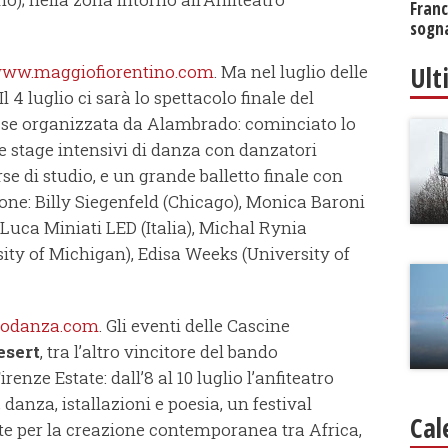
Franc
sogna
Ult
ww.maggiofiorentino.com
. Ma nel luglio delle
 4 luglio ci sarà lo spettacolo finale del
sse organizzata da Alambrado: cominciato lo
e stage intensivi di danza con danzatori
se di studio, e un grande balletto finale con
ezione: Billy Siegenfeld (Chicago), Monica Baroni
, Luca Miniati LED (Italia), Michal Rynia
ity of Michigan), Edisa Weeks (University of
odanza.com
. Gli eventi delle Cascine
esert
, tra l’altro vincitore del bando
renze Estate: dall’8 al 10 luglio l’anfiteatro
anza, istallazioni e poesia, un festival
Cal
te per la creazione contemporanea tra Africa,