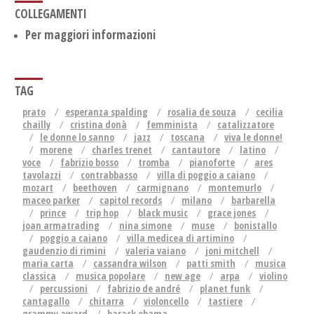
COLLEGAMENTI
Per maggiori informazioni
TAG
prato
esperanza spalding
rosalia de souza
cecilia
chailly
cristina donà
femminista
catalizzatore
le donne lo sanno
jazz
toscana
viva le donne!
morene
charles trenet
cantautore
latino
voce
fabrizio bosso
tromba
pianoforte
ares
tavolazzi
contrabbasso
villa di poggio a caiano
mozart
beethoven
carmignano
montemurlo
maceo parker
capitol records
milano
barbarella
prince
trip hop
black music
grace jones
joan armatrading
nina simone
muse
bonistallo
poggio a caiano
villa medicea di artimino
gaudenzio di rimini
valeria vaiano
joni mitchell
maria carta
cassandra wilson
patti smith
musica
classica
musica popolare
new age
arpa
violino
percussioni
fabrizio de andré
planet funk
cantagallo
chitarra
violoncello
tastiere
grammy award
barack obama