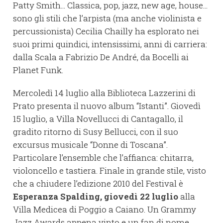
Patty Smith... Classica, pop, jazz, new age, house...
sono gli stili che l’arpista (ma anche violinista e
percussionista) Cecilia Chailly ha esplorato nei
suoi primi quindici, intensissimi, anni di carriera:
dalla Scala a Fabrizio De André, da Bocelli ai
Planet Funk.
Mercoledì 14 luglio alla Biblioteca Lazzerini di
Prato presenta il nuovo album “Istanti”. Giovedì
15 luglio, a Villa Novellucci di Cantagallo, il
gradito ritorno di Susy Bellucci, con il suo
excursus musicale “Donne di Toscana”.
Particolare l’ensemble che l’affianca: chitarra,
violoncello e tastiera. Finale in grande stile, visto
che a chiudere l’edizione 2010 del Festival è
Esperanza Spalding, giovedì 22 luglio
alla
Villa Medicea di Poggio a Caiano. Un Grammy
Jazz Awards appena vinto e un fan di nome