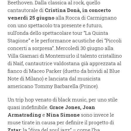
Beethoven. Dalla classica al rock, quello
cantautorale di
Cristina Donà, in concerto
venerdì 25 giugno
alla Rocca di Carmignano
con uno spettacolo tra presente e futuro,
sull’onda dello spettacolare tour “La Quinta
Stagione” e le performance acustiche dei “Piccoli
concerti a sorpresa”. Mercoledì 30 giugno alla
Villa Giamari di Montemurlo il talento cristallino
di Naif, cantautrice valdostana già apprezzata al
fianco di Maceo Parker (duetto da brividi al Blue
Note di Milano) e lanciata dal musicista
americano Tommy Barbarella (Prince).
Un trip hop venato di black music, per uno stile
quasi indefinibile.
Grace Jones, Joan
Armatrading
e
Nina Simone
sono invece le
muse tirate in causa per definire il progetto di
Zstar
: la “diva del soul jazz” – come l’ha