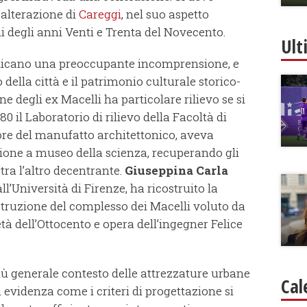
’alterazione di
Careggi
, nel suo aspetto
ni degli anni Venti e Trenta del Novecento.
Ult
ndicano una preoccupante incomprensione, e
della città e il patrimonio culturale storico-
ne degli ex Macelli ha particolare rilievo se si
0 il Laboratorio di rilievo della Facoltà di
ore del manufatto architettonico, aveva
zione a museo della scienza, recuperando gli
ra l’altro decentrante.
Giuseppina Carla
all’Università di Firenze, ha ricostruito la
struzione del complesso dei Macelli voluto da
 dell’Ottocento e opera dell’ingegner Felice
più generale contesto delle attrezzature urbane
Cal
n evidenza come i criteri di progettazione si