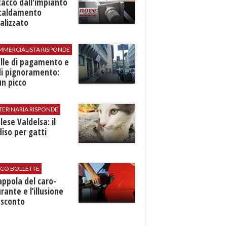
stacco dall'impianto
scaldamento
alizzato
MMERCIALISTA RISPONDE
elle di pagamento e
di pignoramento:
n picco
TERINARIA RISPONDE
ese Valdelsa: il
iso per gatti
ICO BOLLETTE
rappola del caro-
rante e l’illusione
 sconto