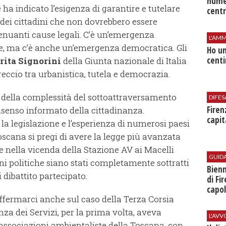
nume
ha indicato l’esigenza di garantire e tutelare
centr
i dei cittadini che non dovrebbero essere
stenuanti cause legali. C’è un’emergenza
L'AMM
nze, ma c’è anche un’emergenza democratica. Gli
Ho un
centi
ita Signorini
della Giunta nazionale di Italia
reccio tra urbanistica, tutela e democrazia.
e della complessità del sottoattraversamento
DIFES
Firen
onsenso informato della cittadinanza.
capit
la legislazione e l’esperienza di numerosi paesi
scana si pregi di avere la legge più avanzata
e nella vicenda della Stazione AV ai Macelli
GUID
ioni politiche siano stati completamente sottratti
Bienn
 dibattito partecipato.
di Fi
capol
offermarci anche sul caso della Terza Corsia
nza dei Servizi, per la prima volta, aveva
L'AV
 associazioni ambientaliste della Toscana, con