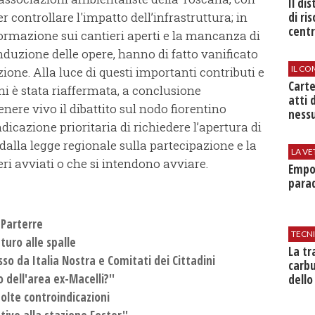
Il di
di ri
r controllare l'impatto dell’infrastruttura; in
centr
nformazione sui cantieri aperti e la mancanza di
duzione delle opere, hanno di fatto vanificato
IL CO
zione. Alla luce di questi importanti contributi e
Cart
ni è stata riaffermata, a conclusione
atti 
enere vivo il dibattito sul nodo fiorentino
nessu
indicazione prioritaria di richiedere l’apertura di
dalla legge regionale sulla partecipazione e la
LA VE
i avviati o che si intendono avviare.
Empol
parad
 Parterre
TECN
uro alle spalle
​La t
o da Italia Nostra e Comitati dei Cittadini
carbu
 dell'area ex-Macelli?''
dello
molte controindicazioni