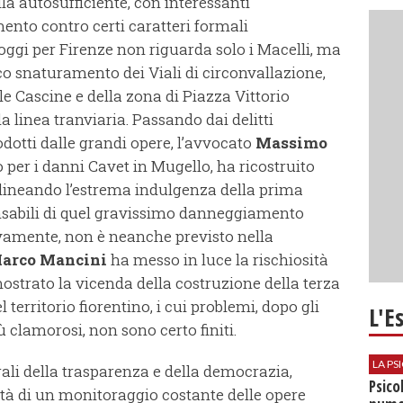
lla autosufficiente, con interessanti
mento contro certi caratteri formali
oggi per Firenze non riguarda solo i Macelli, ma
o snaturamento dei Viali di circonvallazione,
 Cascine e della zona di Piazza Vittorio
 linea tranviaria. Passando dai delitti
odotti dalle grandi opere, l’avvocato
Massimo
so per i danni Cavet in Mugello, ha ricostruito
lineando l’estrema indulgenza della prima
nsabili di quel gravissimo danneggiamento
ivamente, non è neanche previsto nella
arco Mancini
ha messo in luce la rischiosità
ostrato la vicenda della costruzione della terza
l territorio fiorentino, i cui problemi, dopo gli
L'E
ù clamorosi, non sono certo finiti.
LA P
ali della trasparenza e della democrazia,
Psico
ità di un monitoraggio costante delle opere