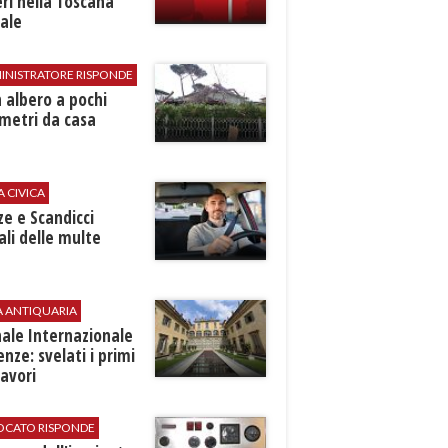
ri nella Toscana
ale
INISTRATORE RISPONDE
 albero a pochi
metri da casa
A CIVICA
ze e Scandicci
ali delle multe
A ANTIQUARIA
ale Internazionale
renze: svelati i primi
avori
VOCATO RISPONDE