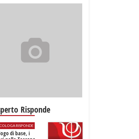
sperto Risponde
SICOLOGA RISPONDE
logo di base, i