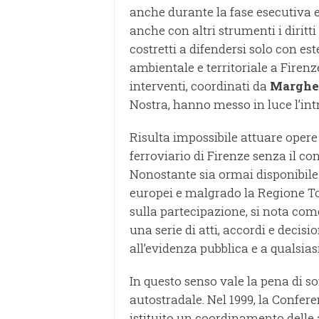
anche durante la fase esecutiva e 
anche con altri strumenti i diritt
costretti a difendersi solo con e
ambientale e territoriale a Fire
interventi, coordinati da
Margher
Nostra, hanno messo in luce l’int
Risulta impossibile attuare oper
ferroviario di Firenze senza il c
Nonostante sia ormai disponibile 
europei e malgrado la Regione To
sulla partecipazione, si nota com
una serie di atti, accordi e decis
all’evidenza pubblica e a qualsiasi
In questo senso vale la pena di s
autostradale. Nel 1999, la Confere
istituito un coordinamento delle