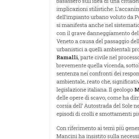
basassero sull’idea di una cittade
implicazioni stilistiche. L’accani
dell’impianto urbano voluto da P
si manifesta anche nel sistematic
con il grave danneggiamento delle
Veneto a causa del passaggio della
urbanistici a quelli ambientali pr
Ramalli
, parte civile nel proces
brevemente quella vicenda, sotto
sentenza nei confronti dei respo
ambientale, reato che, significat
legislazione italiana. Il geologo
M
delle opere di scavo, come ha dim
corsia dell’ Autostrada del Sole ne
episodi di crolli e smottamenti pi
Con riferimento ai temi più gener
Mancini ha insistito sulla necess