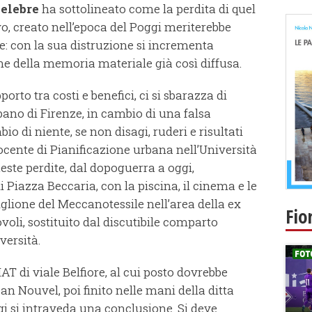
Celebre
ha sottolineato come la perdita di quel
vo, creato nell’epoca del Poggi meriterebbe
 con la sua distruzione si incrementa
ne della memoria materiale già così diffusa.
rto tra costi e benefici, ci si sbarazza di
ano di Firenze, in cambio di una falsa
 di niente, se non disagi, ruderi e risultati
docente di Pianificazione urbana nell’Università
este perdite, dal dopoguerra a oggi,
i Piazza Beccaria, con la piscina, il cinema e le
iglione del Meccanotessile nell’area della ex
Fio
ovoli, sostituito dal discutibile comparto
versità.
FIAT di viale Belfiore, al cui posto dovrebbe
an Nouvel, poi finito nelle mani della ditta
gi si intraveda una conclusione. Si deve