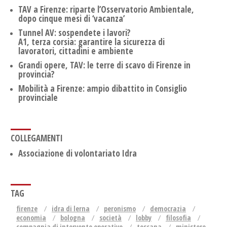
TAV a Firenze: riparte l’Osservatorio Ambientale,
dopo cinque mesi di ‘vacanza’
Tunnel AV: sospendete i lavori?
A1, terza corsia: garantire la sicurezza di
lavoratori, cittadini e ambiente
Grandi opere, TAV: le terre di scavo di Firenze in
provincia?
Mobilità a Firenze: ampio dibattito in Consiglio
provinciale
COLLEGAMENTI
Associazione di volontariato Idra
TAG
firenze
idra di lerna
peronismo
democrazia
economia
bologna
società
lobby
filosofia
compagnia di intervento operativo
toscana
ministero