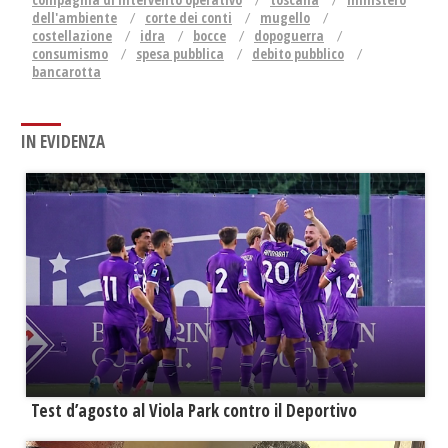
dell'ambiente
corte dei conti
mugello
costellazione
idra
bocce
dopoguerra
consumismo
spesa pubblica
debito pubblico
bancarotta
IN EVIDENZA
Test d’agosto al Viola Park contro il Deportivo