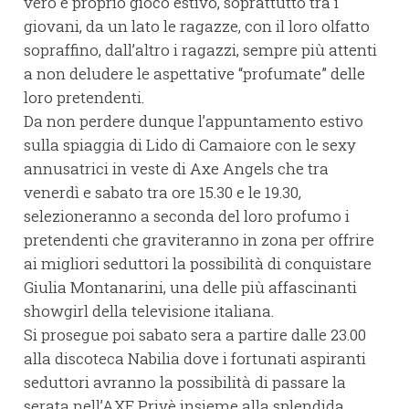
vero e proprio gioco estivo, soprattutto tra i
giovani, da un lato le ragazze, con il loro olfatto
sopraffino, dall’altro i ragazzi, sempre più attenti
a non deludere le aspettative “profumate” delle
loro pretendenti.
Da non perdere dunque l’appuntamento estivo
sulla spiaggia di Lido di Camaiore con le sexy
annusatrici in veste di Axe Angels che tra
venerdì e sabato tra ore 15.30 e le 19.30,
selezioneranno a seconda del loro profumo i
pretendenti che graviteranno in zona per offrire
ai migliori seduttori la possibilità di conquistare
Giulia Montanarini, una delle più affascinanti
showgirl della televisione italiana.
Si prosegue poi sabato sera a partire dalle 23.00
alla discoteca Nabilia dove i fortunati aspiranti
seduttori avranno la possibilità di passare la
serata nell’AXE Privè insieme alla splendida