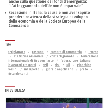
anche sulla questione dei fondi d’emergenza:
“L’atteggiamento dell’Ue non è imparziale”
Recessione in Italia: la causa è non aver saputo
prendere coscienza della strategia di sviluppo
della economia e della Societa Europea della
Conoscenza
TAG
artigianato
toscana
camera di commercio
livorno
statistica aziendale
confartigianato
federazione
internazionale di tiro con l'arco
federazione italiana
lavoratori trasporti
cgil
cisl
uil
gioachino
rossini
interporto
giorgio napolitano
prato
riccardo conti
IN EVIDENZA