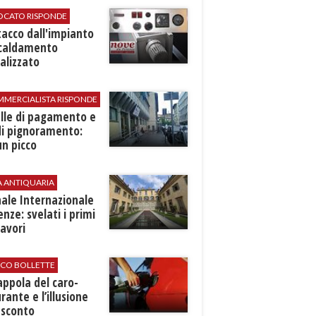
VOCATO RISPONDE
stacco dall'impianto
scaldamento
alizzato
MMERCIALISTA RISPONDE
elle di pagamento e
di pignoramento:
n picco
A ANTIQUARIA
ale Internazionale
renze: svelati i primi
avori
ICO BOLLETTE
rappola del caro-
rante e l’illusione
 sconto