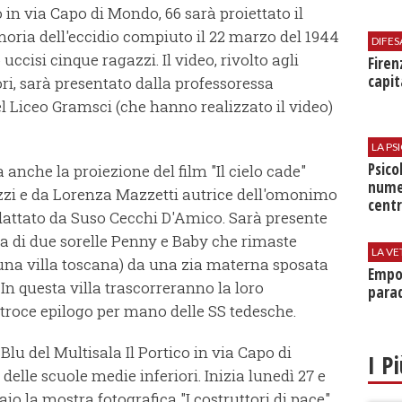
o in via Capo di Mondo, 66 sarà proiettato il
oria dell'eccidio compiuto il 22 marzo del 1944
DIFES
cisi cinque ragazzi. Il video, rivolto agli
Firen
capit
ri, sarà presentato dalla professoressa
l Liceo Gramsci (che hanno realizzato il video)
LA P
Psico
 anche la proiezione del film "Il cielo cade"
nume
razzi e da Lorenza Mazzetti autrice dell'omonimo
centr
adattato da Suso Cecchi D'Amico. Sarà presente
vita di due sorelle Penny e Baby che rimaste
LA VE
una villa toscana) da una zia materna sposata
Empol
 In questa villa trascorreranno la loro
parad
'atroce epilogo per mano delle SS tedesche.
 Blu del Multisala Il Portico in via Capo di
I P
delle scuole medie inferiori. Inizia lunedì 27 e
io la mostra fotografica "I costruttori di pace"