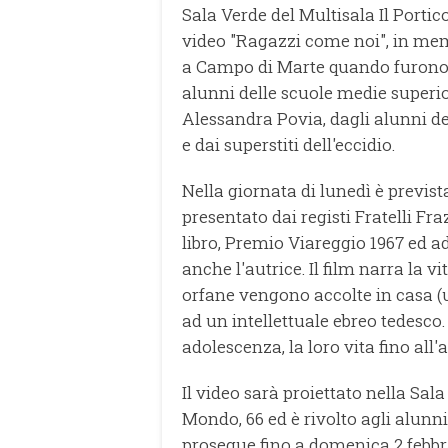
Sala Verde del Multisala Il Portic
video "Ragazzi come noi", in mem
a Campo di Marte quando furono uc
alunni delle scuole medie superio
Alessandra Povia, dagli alunni de
e dai superstiti dell'eccidio.
Nella giornata di lunedì è prevista
presentato dai registi Fratelli F
libro, Premio Viareggio 1967 ed 
anche l'autrice. Il film narra la 
orfane vengono accolte in casa (
ad un intellettuale ebreo tedesco.
adolescenza, la loro vita fino all
Il video sarà proiettato nella Sala
Mondo, 66 ed è rivolto agli alunni 
prosegue fino a domenica 2 febbra