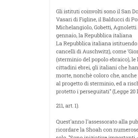
Gli istituti coinvolti sono il San Do
Vasari di Figline, il Balducci di P
Michelangiolo, Gobetti, Agnoletti. 
gennaio, la Repubblica italiana
La Repubblica italiana istituendo
cancelli di Auschwitz), come ‘Gio
(sterminio del popolo ebraico), le 
cittadini ebrei, gli italiani che ha
morte, nonchè coloro che, anche 
al progetto di sterminio, ed a risc
protetto i perseguitati" (Legge 20 l
211, art. 1).
Quest'anno l'assessorato alla pu
ricordare la Shoah con numerose
solo. "Sono iniziative importanti 