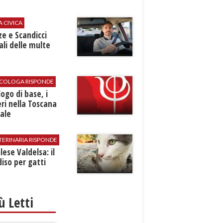
A CIVICA
ze e Scandicci
ali delle multe
SICOLOGA RISPONDE
logo di base, i
ri nella Toscana
ale
TERINARIA RISPONDE
ese Valdelsa: il
iso per gatti
iù Letti