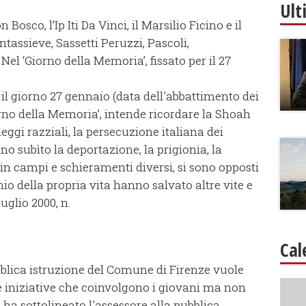
Ult
n Bosco, l’Ip Iti Da Vinci, il Marsilio Ficino e il
ontassieve, Sassetti Peruzzi, Pascoli,
Nel ‘Giorno della Memoria’, fissato per il 27
 il giorno 27 gennaio (data dell'abbattimento dei
rno della Memoria’, intende ricordare la Shoah
leggi razziali, la persecuzione italiana dei
nno subìto la deportazione, la prigionia, la
in campi e schieramenti diversi, si sono opposti
hio della propria vita hanno salvato altre vite e
uglio 2000, n.
Cal
bblica istruzione del Comune di Firenze vuole
 iniziative che coinvolgono i giovani ma non
- ha sottolineato l'assessore alla pubblica