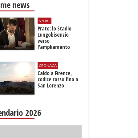
ime news
SPORT
Prato: lo Stadio
Lungobisenzio
verso
l'ampliamento
CRONACA
Caldo a Firenze,
codice rosso fino a
San Lorenzo
endario 2026