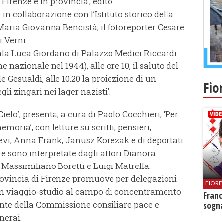
 Firenze e in provincia’, edito
n collaborazione con l’Istituto storico della
 Maria Giovanna Bencistà, il fotoreporter Cesare
i Verni.
ala Luca Giordano di Palazzo Medici Riccardi
e nazionale nel 1944), alle ore 10, il saluto del
 Gesualdi, alle 10.20 la proiezione di un
Fio
i zingari nei lager nazisti’.
Cielo’, presenta, a cura di Paolo Cocchieri, ‘Per
moria’, con letture su scritti, pensieri,
evi, Anna Frank, Janusz Korezak e di deportati
re sono interpretate dagli attori Dianora
, Massimiliano Boretti e Luigi Matrella.
Provincia di Firenze promuove per delegazioni
FIOR
ni un viaggio-studio al campo di concentramento
Franc
ente della Commissione consiliare pace e
sogna
nerai.