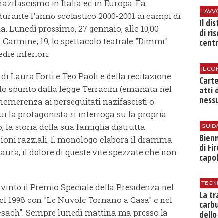
nazifascismo in Italia ed in Europa. Fa
L'AV
durante l'anno scolastico 2000-2001 ai campi di
Il di
a. Lunedì prossimo, 27 gennaio, alle 10,00
di ri
l Carmine, 19, lo spettacolo teatrale "Dimmi"
centr
die inferiori.
IL CO
 di Laura Forti e Teo Paoli e della recitazione
Cart
do spunto dalla legge Terracini (emanata nel
atti 
nessu
emerenza ai perseguitati nazifascisti o
i la protagonista si interroga sulla propria
o, la storia della sua famiglia distrutta
GUID
Bienn
zioni razziali. Il monologo elabora il dramma
di Fi
paura, il dolore di queste vite spezzate che non
capol
TECN
a vinto il Premio Speciale della Presidenza nel
​La t
l 1998 con "Le Nuvole Tornano a Casa" e nel
carbu
Pesach". Sempre lunedì mattina ma presso la
dello