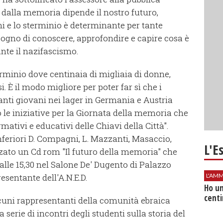
é dalla memoria dipende il nostro futuro,
ni e lo sterminio è determinante per tante
gno di conoscere, approfondire e capire cosa è
ante il nazifascismo.
erminio dove centinaia di migliaia di donne,
. È il modo migliore per poter far sì che i
tanti giovani nei lager in Germania e Austria
le iniziative per la Giornata della memoria che
ativi e educativi delle Chiavi della Città".
nferiori D. Compagni, L. Mazzanti, Masaccio,
L'E
zzato un Cd rom "Il futuro della memoria" che
lle 15,30 nel Salone De' Dugento di Palazzo
esentante dell'A.N.E.D.
L'AMM
Ho un
centi
lcuni rappresentanti della comunità ebraica
na serie di incontri degli studenti sulla storia del