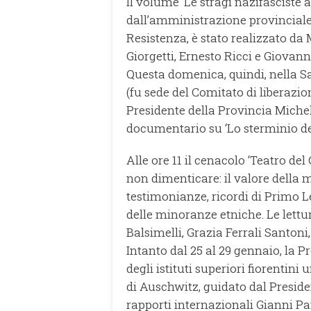
Il volume ‘Le stragi nazifasciste a
dall’amministrazione provinciale i
Resistenza, è stato realizzato da
Giorgetti, Ernesto Ricci e Giovann
Questa domenica, quindi, nella S
(fu sede del Comitato di liberazion
Presidente della Provincia Michele
documentario su ‘Lo sterminio degl
Alle ore 11 il cenacolo ‘Teatro del 
non dimenticare: il valore della me
testimonianze, ricordi di Primo L
delle minoranze etniche. Le lettu
Balsimelli, Grazia Ferrali Santoni
Intanto dal 25 al 29 gennaio, la 
degli istituti superiori fiorenti
di Auschwitz, guidato dal Presid
rapporti internazionali Gianni Pa