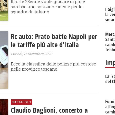
Il forte 23enne vuole giocare di più e
sarebbe una soluzione ideale per la
I Gig
squadra di italiano
la ve
smarr
Merc
Rc auto: Prato batte Napoli per
Sant
le tariffe più alte d’Italia
cambi
febb
Lunedì, 11 Dicembre 2023
Imp
Ecco la classifica delle polizze più costose
nelle province toscane
La 'S
del C
Forni
SPETTACOLO
all'i
Claudio Baglioni, concerto a
camb