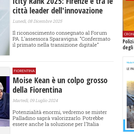
Icity Rank 2025: Firenze è tra le
città leader dell'innovazione
Lunedì, 08 Dicembre 2025
Il riconoscimento consegnato al Forum
CRON
PA. L'assessora Sparavigna: "Confermato
Poliz
il primato nella transizione digitale"
degli
FIORENTINA
Moise Kean è un colpo grosso
della Fiorentina
Martedì, 09 Luglio 2024
Potenzialità enormi, vedremo se mister
Palladino saprà valorizzarlo. Potrebbe
essere anche la soluzione per l'Italia