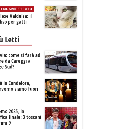
TERINARIA RISPONDE
ese Valdelsa: il
iso per gatti
iù Letti
ia: come si farà ad
re da Careggi a
ze Sud?
è la Candelora,
inverno siamo fuori
?
emo 2025, la
ifica finale: 3 toscani
rimi 9