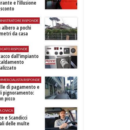
rante e l’illusione
 sconto
INISTRATORE RISPONDE
 albero a pochi
metri da casa
VOCATO RISPONDE
stacco dall'impianto
scaldamento
alizzato
MMERCIALISTA RISPONDE
elle di pagamento e
di pignoramento:
n picco
A CIVICA
ze e Scandicci
ali delle multe