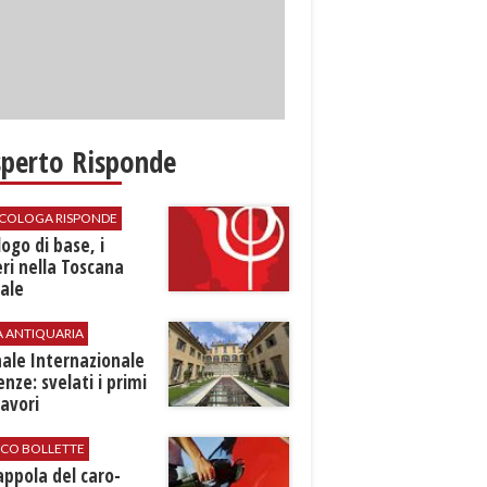
sperto Risponde
SICOLOGA RISPONDE
logo di base, i
ri nella Toscana
ale
A ANTIQUARIA
ale Internazionale
renze: svelati i primi
avori
ICO BOLLETTE
rappola del caro-