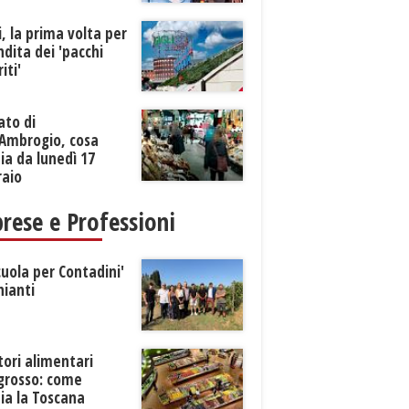
li, la prima volta per
ndita dei 'pacchi
iti'
ato di
’Ambrogio, cosa
a da lunedì 17
raio
rese e Professioni
cuola per Contadini'
hianti
tori alimentari
ngrosso: come
ia la Toscana