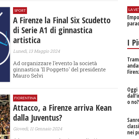
LA VE
SPORT
Empol
A Firenze la Final Six Scudetto
parad
di Serie A1 di ginnastica
artistica
I P
Lunedì, 13 Maggio 2024
Tramv
Ad organizzare l'evento la società
anda
ginnastica 'Il Poggetto' del presidente
Firen
Mauro Selvi
Oggi 
dall'
FIORENTINA
o no
Attacco, a Firenze arriva Kean
dalla Juventus?
Sanr
class
Giovedì, 11 Gennaio 2024
nei p