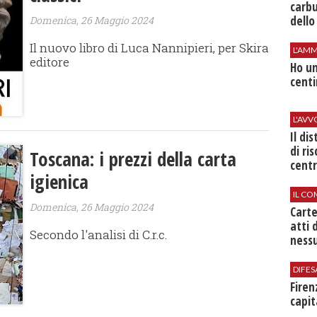
carbu
dello
Domenica, 26 Maggio 2024
Il nuovo libro di Luca Nannipieri, per Skira
L'AMM
editore
Ho un
centi
L'AV
Il di
di ri
Toscana: i prezzi della carta
centr
igienica
IL CO
Domenica, 26 Maggio 2024
Cart
atti 
Secondo l'analisi di C.r.c.
nessu
DIFES
Firen
capit