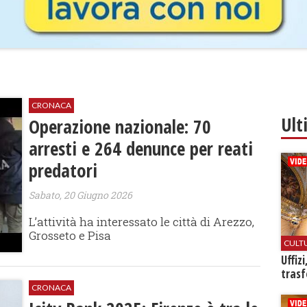
CRONACA
Ult
Operazione nazionale: 70
arresti e 264 denunce per reati
predatori
Sabato, 20 Giugno 2026
L’attività ha interessato le città di Arezzo,
Grosseto e Pisa
CULT
Uffiz
trasf
CRONACA