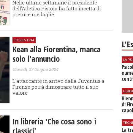
Nelle ultime settimane il presidente
dell’Atletica Pistoia ha fatto incetta di
premi e medaglie
FIORENTINA
L'E
Kean alla Fiorentina, manca
solo l'annuncio
LA P
Psico
Giovedì, 27 Giugno 2024
nume
centr
L'attaccante in arrivo dalla Juventus a
Firenze potrà dimostrare tutto il suo
GUID
valore
Bienn
di Fi
capol
In libreria 'Che cosa sono i
TECN
classici'
​La t