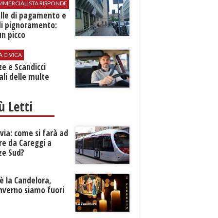
MMERCIALISTA RISPONDE
elle di pagamento e
di pignoramento:
n picco
A CIVICA
ze e Scandicci
ali delle multe
iù Letti
ia: come si farà ad
re da Careggi a
ze Sud?
è la Candelora,
inverno siamo fuori
?