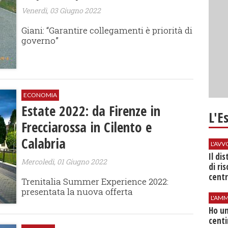
Venerdì, 03 Giugno 2022
Giani: “Garantire collegamenti è priorità di
governo”
ECONOMIA
Estate 2022: da Firenze in
L'E
Frecciarossa in Cilento e
Calabria
L'AV
Il di
Mercoledì, 01 Giugno 2022
di ri
centr
Trenitalia Summer Experience 2022:
presentata la nuova offerta
L'AMM
Ho un
centi