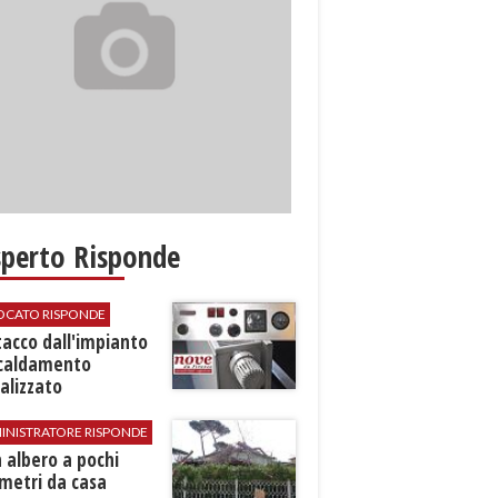
sperto Risponde
VOCATO RISPONDE
stacco dall'impianto
scaldamento
alizzato
INISTRATORE RISPONDE
 albero a pochi
metri da casa