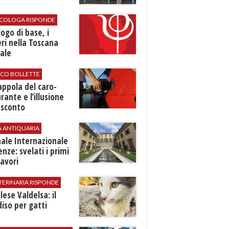
SICOLOGA RISPONDE
logo di base, i
ri nella Toscana
ale
ICO BOLLETTE
rappola del caro-
rante e l’illusione
 sconto
A ANTIQUARIA
ale Internazionale
renze: svelati i primi
avori
TERINARIA RISPONDE
ese Valdelsa: il
iso per gatti