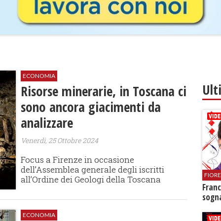
ECONOMIA
Ult
Risorse minerarie, in Toscana ci
sono ancora giacimenti da
analizzare
Venerdì, 25 Ottobre 2024
Focus a Firenze in occasione
dell’Assemblea generale degli iscritti
FIOR
all’Ordine dei Geologi della Toscana
Franc
sogna
ECONOMIA