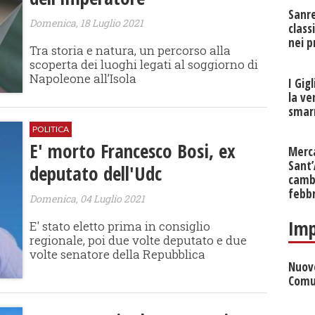
Sanr
Domenica, 18 Luglio 2021
class
nei p
Tra storia e natura, un percorso alla
scoperta dei luoghi legati al soggiorno di
Napoleone all’Isola
I Gig
la ve
smarr
POLITICA
E' morto Francesco Bosi, ex
Merc
Sant
deputato dell'Udc
cambi
febb
Domenica, 04 Luglio 2021
Imp
E' stato eletto prima in consiglio
regionale, poi due volte deputato e due
volte senatore della Repubblica
Nuove
Comu