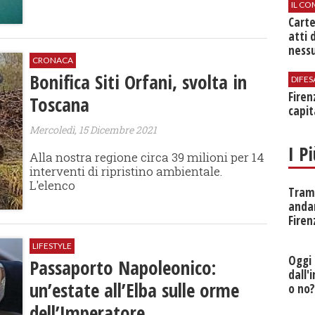
IL CO
Cart
atti 
nessu
CRONACA
Bonifica Siti Orfani, svolta in
DIFES
Firen
Toscana
capit
Mercoledì, 15 Dicembre 2021
I P
Alla nostra regione circa 39 milioni per 14
interventi di ripristino ambientale.
L'elenco
Tramv
anda
Firen
LIFESTYLE
Oggi 
Passaporto Napoleonico:
dall'
un’estate all’Elba sulle orme
o no
dell’Imperatore