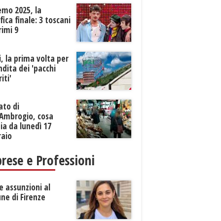
emo 2025, la
ifica finale: 3 toscani
rimi 9
li, la prima volta per
ndita dei 'pacchi
iti'
ato di
’Ambrogio, cosa
a da lunedì 17
raio
rese e Professioni
 assunzioni al
ne di Firenze