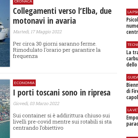
CRONACA
Collegamenti verso l’Elba, due
LA P
motonavi in avaria
Psico
nume
centr
Martedì, 17 Maggio 2022
Per circa 30 giorni saranno ferme.
TECN
Rimodulato l'orario per garantire la
​La t
frequenza
carbu
dello
GUID
ECONOMIA
Bienn
I porti toscani sono in ripresa
di Fi
capol
Giovedì, 03 Marzo 2022
LA VE
Sui container si è addirittura chiuso sui
Empol
livelli pre-covid mentre sui rotabili si sta
parad
centrando l’obiettivo