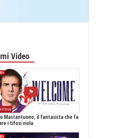
imi Video
ENTINA
o Mastantuono, il fantasista che fa
re i tifosi viola