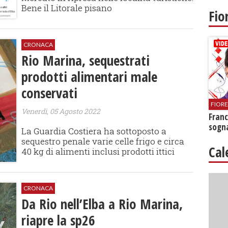
Bene il Litorale pisano
Fio
CRONACA
Rio Marina, sequestrati
prodotti alimentari male
conservati
FIOR
Venerdì, 05 Agosto 2022
Franc
sogna
La Guardia Costiera ha sottoposto a
sequestro penale varie celle frigo e circa
Cal
40 kg di alimenti inclusi prodotti ittici
CRONACA
Da Rio nell’Elba a Rio Marina,
riapre la sp26