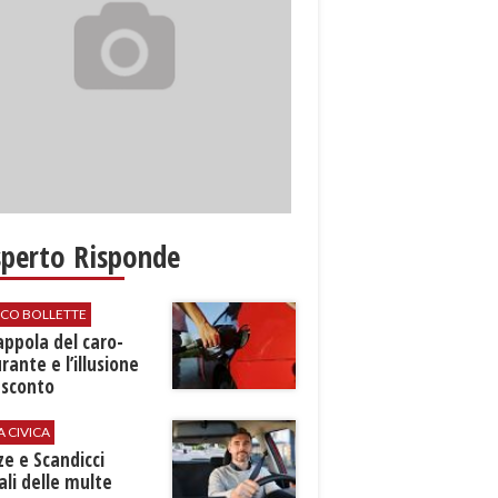
sperto Risponde
ICO BOLLETTE
rappola del caro-
rante e l’illusione
 sconto
A CIVICA
ze e Scandicci
ali delle multe