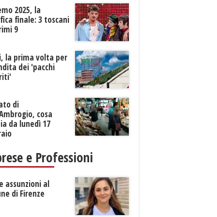
emo 2025, la
ifica finale: 3 toscani
rimi 9
li, la prima volta per
ndita dei 'pacchi
iti'
ato di
’Ambrogio, cosa
a da lunedì 17
raio
rese e Professioni
 assunzioni al
ne di Firenze