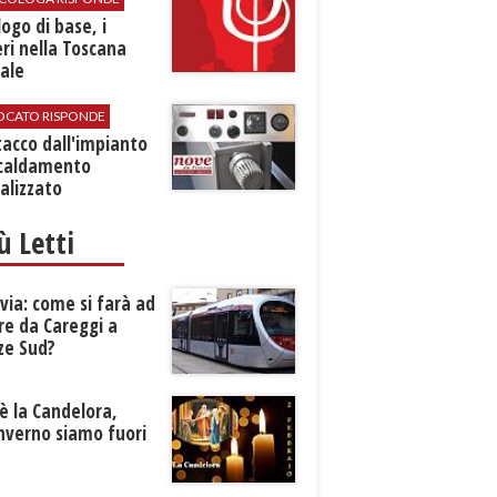
logo di base, i
ri nella Toscana
ale
VOCATO RISPONDE
stacco dall'impianto
scaldamento
alizzato
iù Letti
ia: come si farà ad
re da Careggi a
ze Sud?
è la Candelora,
inverno siamo fuori
?