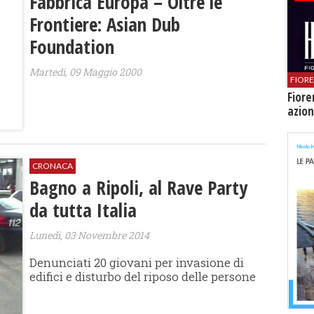
Fabbrica Europa – Oltre le
Frontiere: Asian Dub
Foundation
Martedì, 09 Maggio 2000
FIOR
Fiore
azion
CRONACA
​Bagno a Ripoli, al Rave Party
da tutta Italia
Lunedì, 03 Novembre 2014
Denunciati 20 giovani per invasione di
edifici e disturbo del riposo delle persone