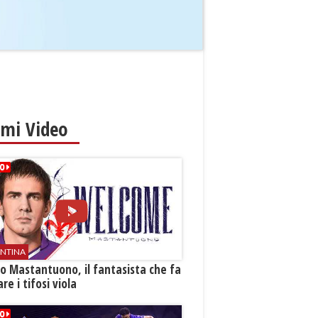
imi Video
ENTINA
o Mastantuono, il fantasista che fa
re i tifosi viola