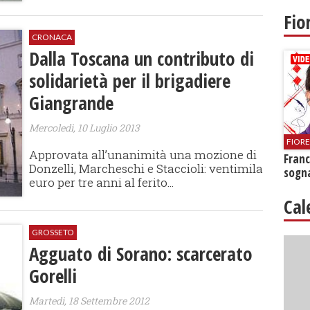
Fio
CRONACA
Dalla Toscana un contributo di
solidarietà per il brigadiere
Giangrande
Mercoledì, 10 Luglio 2013
FIOR
Approvata all’unanimità una mozione di
Franc
Donzelli, Marcheschi e Staccioli: ventimila
sogna
euro per tre anni al ferito...
Cal
GROSSETO
Agguato di Sorano: scarcerato
Gorelli
Martedì, 18 Settembre 2012