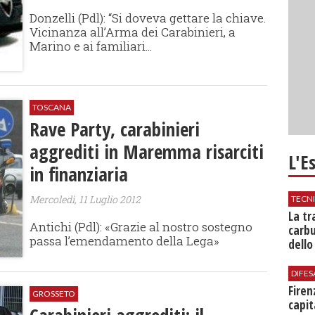
Donzelli (Pdl): “Si doveva gettare la chiave.
Vicinanza all’Arma dei Carabinieri, a
Marino e ai familiari...
TOSCANA
Rave Party, carabinieri
aggrediti in Maremma risarciti
L'E
in finanziaria
Mercoledì, 11 Luglio 2012
TECN
​La t
Antichi (Pdl): «Grazie al nostro sostegno
carbu
passa l’emendamento della Lega»
dello
DIFES
Firen
GROSSETO
capit