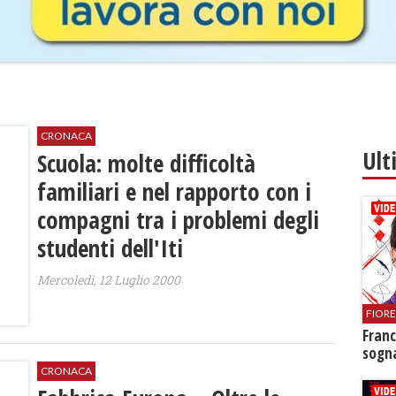
CRONACA
Ult
Scuola: molte difficoltà
familiari e nel rapporto con i
compagni tra i problemi degli
studenti dell'Iti
Mercoledì, 12 Luglio 2000
FIOR
Franc
sogna
CRONACA