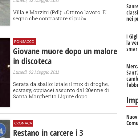
Lunedì, 02 Maggio 2011
Sanr
Villa e Marzini (Pdl): «Ottimo lavoro. E’
class
segno che contrastare si può»
nei p
I Gig
la ve
PONSACCO
smarr
Giovane muore dopo un malore
in discoteca
Merc
Lunedì, 02 Maggio 2011
Sant
cambi
Serata da sballo: letale il mix di droghe,
febb
ecstasy, oppiacei assunto dal 20enne di
Santa Margherita Ligure dopo...
Imp
Nuove
Comu
CRONACA
Restano in carcere i 3