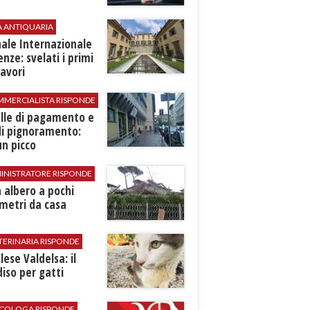
A ANTIQUARIA
ale Internazionale
renze: svelati i primi
avori
MMERCIALISTA RISPONDE
elle di pagamento e
di pignoramento:
n picco
INISTRATORE RISPONDE
 albero a pochi
metri da casa
TERINARIA RISPONDE
ese Valdelsa: il
iso per gatti
SICOLOGA RISPONDE