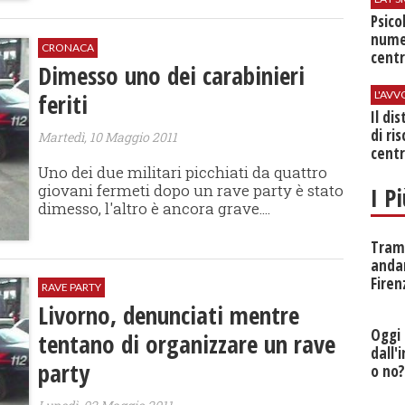
Psico
nume
CRONACA
centr
Dimesso uno dei carabinieri
feriti
L'AV
Il di
di ri
Martedì, 10 Maggio 2011
centr
Uno dei due militari picchiati da quattro
giovani fermeti dopo un rave party è stato
I P
dimesso, l'altro è ancora grave....
Tramv
anda
Firen
RAVE PARTY
Livorno, denunciati mentre
Oggi 
tentano di organizzare un rave
dall'
party
o no