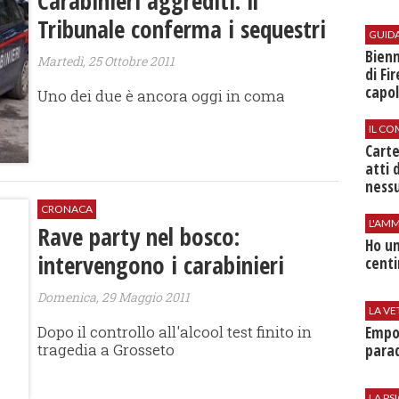
Carabinieri aggrediti: il
Tribunale conferma i sequestri
GUID
Bienn
Martedì, 25 Ottobre 2011
di Fi
capol
Uno dei due è ancora oggi in coma
IL CO
Cart
atti 
nessu
CRONACA
L'AMM
Rave party nel bosco:
Ho un
intervengono i carabinieri
centi
Domenica, 29 Maggio 2011
LA VE
Dopo il controllo all'alcool test finito in
Empol
tragedia a Grosseto
parad
LA P