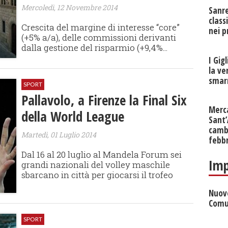
Mercoledì, 12 Novembre 2014
Sanr
class
Crescita del margine di interesse “core”
nei p
(+5% a/a), delle commissioni derivanti
dalla gestione del risparmio (+9,4%...
I Gig
la ve
smarr
SPORT
Pallavolo, a Firenze la Final Six
Merc
della World League
Sant
cambi
Martedì, 01 Luglio 2014
febb
Dal 16 al 20 luglio al Mandela Forum sei
Imp
grandi nazionali del volley maschile
sbarcano in città per giocarsi il trofeo
Nuove
Comu
SPORT