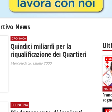
portivo News
CRONACA
Ult
Quindici miliardi per la
riqualificazione dei Quartieri
Mercoledì, 26 Luglio 2000
FIOR
Franc
sogna
ECONOMIA