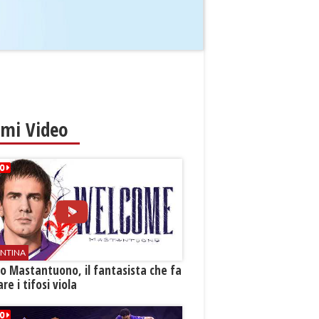
imi Video
ENTINA
o Mastantuono, il fantasista che fa
re i tifosi viola