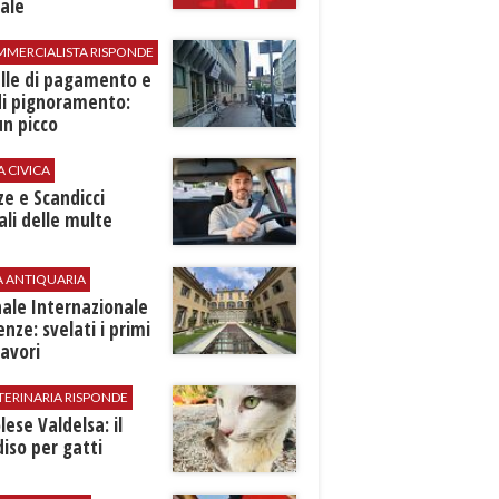
ale
MMERCIALISTA RISPONDE
elle di pagamento e
di pignoramento:
n picco
A CIVICA
ze e Scandicci
ali delle multe
A ANTIQUARIA
ale Internazionale
renze: svelati i primi
avori
TERINARIA RISPONDE
ese Valdelsa: il
iso per gatti