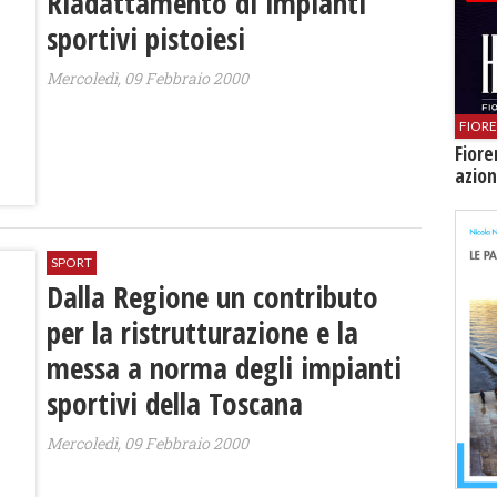
Riadattamento di impianti
sportivi pistoiesi
Mercoledì, 09 Febbraio 2000
FIOR
Fiore
azion
SPORT
Dalla Regione un contributo
per la ristrutturazione e la
messa a norma degli impianti
sportivi della Toscana
Mercoledì, 09 Febbraio 2000