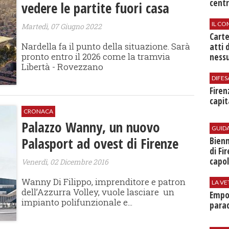
centr
vedere le partite fuori casa
IL CO
Martedì, 07 Giugno 2022
Cart
Nardella fa il punto della situazione. Sarà
atti 
pronto entro il 2026 come la tramvia
nessu
Libertà - Rovezzano
DIFES
Firen
capit
CRONACA
Palazzo Wanny, un nuovo
GUID
Palasport ad ovest di Firenze
Bienn
di Fi
capol
Venerdì, 02 Dicembre 2016
Wanny Di Filippo, imprenditore e patron
LA VE
dell’Azzurra Volley, vuole lasciare un
Empol
impianto polifunzionale e...
parad