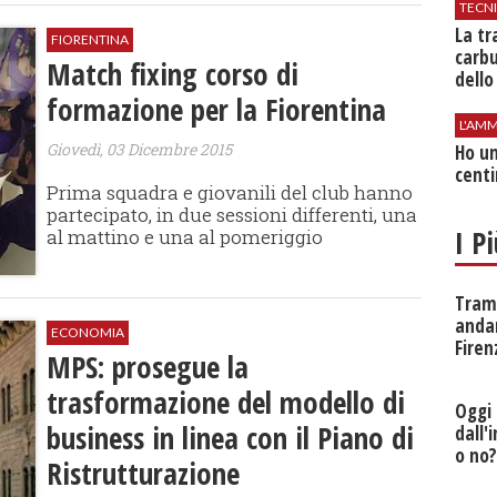
TECN
​La t
FIORENTINA
carbu
Match fixing corso di
dello
formazione per la Fiorentina
L'AMM
Giovedì, 03 Dicembre 2015
Ho un
centi
Prima squadra e giovanili del club hanno
partecipato, in due sessioni differenti, una
I P
al mattino e una al pomeriggio
Tramv
anda
ECONOMIA
Firen
MPS: prosegue la
trasformazione del modello di
Oggi 
business in linea con il Piano di
dall'
o no
Ristrutturazione