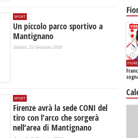
Fio
SPORT
Un piccolo parco sportivo a
Mantignano
Sabato, 22 Gennaio 2000
FIOR
Franc
sogna
Cal
SPORT
Firenze avrà la sede CONI del
tiro con l’arco che sorgerà
nell’area di Mantignano