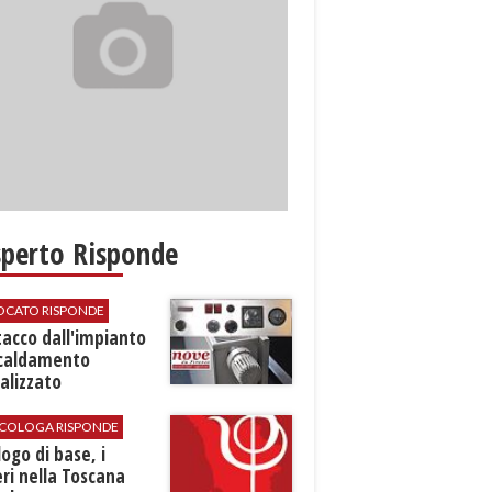
sperto Risponde
VOCATO RISPONDE
stacco dall'impianto
scaldamento
alizzato
SICOLOGA RISPONDE
logo di base, i
ri nella Toscana