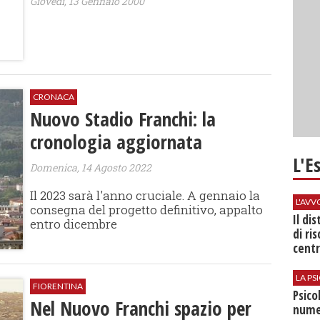
Giovedì, 13 Gennaio 2000
CRONACA
Nuovo Stadio Franchi: la
cronologia aggiornata
L'E
Domenica, 14 Agosto 2022
Il 2023 sarà l'anno cruciale. A gennaio la
L'AV
consegna del progetto definitivo, appalto
Il di
entro dicembre
di ri
centr
LA P
FIORENTINA
Psico
Nel Nuovo Franchi spazio per
nume