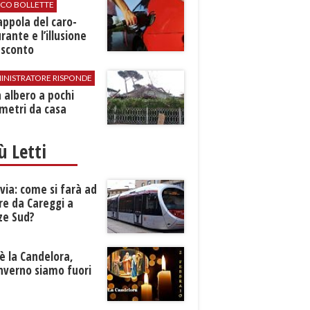
ICO BOLLETTE
rappola del caro-
rante e l’illusione
 sconto
INISTRATORE RISPONDE
 albero a pochi
metri da casa
iù Letti
ia: come si farà ad
re da Careggi a
ze Sud?
è la Candelora,
inverno siamo fuori
?