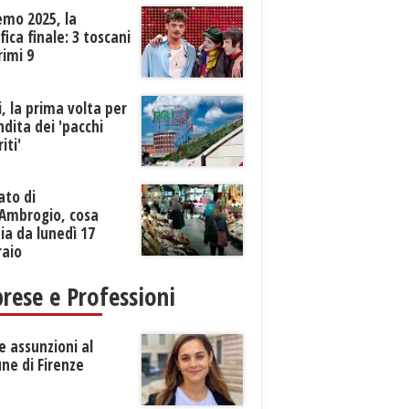
emo 2025, la
ifica finale: 3 toscani
rimi 9
li, la prima volta per
ndita dei 'pacchi
iti'
ato di
’Ambrogio, cosa
a da lunedì 17
raio
rese e Professioni
 assunzioni al
ne di Firenze