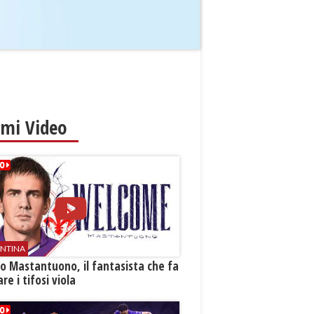
imi Video
ENTINA
o Mastantuono, il fantasista che fa
re i tifosi viola