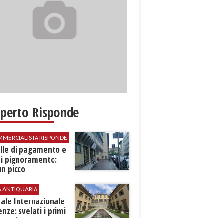
sperto Risponde
MMERCIALISTA RISPONDE
elle di pagamento e
di pignoramento:
n picco
A ANTIQUARIA
ale Internazionale
renze: svelati i primi