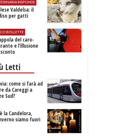
TERINARIA RISPONDE
ese Valdelsa: il
iso per gatti
ICO BOLLETTE
rappola del caro-
rante e l’illusione
 sconto
iù Letti
ia: come si farà ad
re da Careggi a
ze Sud?
è la Candelora,
inverno siamo fuori
?