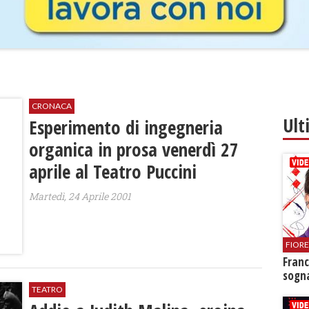
CRONACA
Ult
Esperimento di ingegneria
organica in prosa venerdì 27
aprile al Teatro Puccini
Martedì, 24 Aprile 2001
FIOR
Franc
sogna
TEATRO