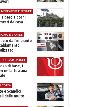
avori
INISTRATORE RISPONDE
 albero a pochi
metri da casa
VOCATO RISPONDE
stacco dall'impianto
scaldamento
alizzato
SICOLOGA RISPONDE
logo di base, i
ri nella Toscana
ale
A CIVICA
ze e Scandicci
ali delle multe