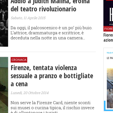
Addio a Judith Malina, eroina
del teatro rivoluzionario
Sabato, 11 Aprile 2015
Da oggi, il palcoscenico è un po’ più buio.
FIOR
L’attrice, drammaturga e scrittrice, è
Fiore
deceduta nella notte in una camera...
azion
CRONACA
Firenze, tentata violenza
sessuale a pranzo e bottigliate
a cena
Lunedì, 20 Ottobre 2014
Non serve la Firenze Card, niente sconti
sui musei o cucina tipica, il rischio invece
è di allontanare i turisti...