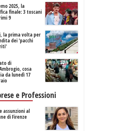
emo 2025, la
ifica finale: 3 toscani
rimi 9
li, la prima volta per
ndita dei 'pacchi
iti'
ato di
’Ambrogio, cosa
a da lunedì 17
raio
rese e Professioni
 assunzioni al
ne di Firenze