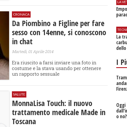
LA VE
Empol
parad
CRONACA
Da Piombino a Figline per fare
sesso con 14enne, si conoscono
TECN
​La t
in chat
carbu
dello
Martedì, 01 Aprile 2014
I P
Era riuscito a farsi inviare una foto in
costume e la stava usando per ottenere
un rapporto sessuale
Tramv
anda
Firen
SALUTE
MonnaLisa Touch: il nuovo
Oggi 
trattamento medicale Made in
dall'
o no
Toscana