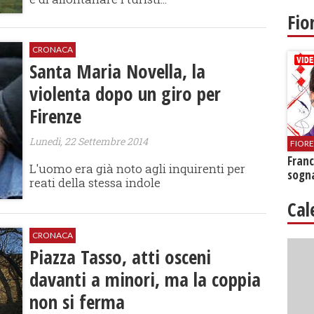
Fio
CRONACA
Santa Maria Novella, la
violenta dopo un giro per
Firenze
Lunedì, 22 Settembre 2014
FIOR
Franc
L'uomo era già noto agli inquirenti per
sogna
reati della stessa indole
Cal
CRONACA
Piazza Tasso, atti osceni
davanti a minori, ma la coppia
non si ferma