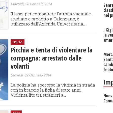
Martedì, 28 Gennaio 2014
Sanr
class
Il laser per combattere l’atrofia vaginale,
nei p
studiato e prodotto a Calenzano, è
utilizzato dall’Azienda Universitaria...
I Gig
la ve
smarr
FIRENZE
Picchia e tenta di violentare la
Merc
compagna: arrestato dalle
Sant
volanti
cambi
febb
Giovedì, 02 Gennaio 2014
Imp
La polizia ha soccorso la vittima in strada
con in braccio la figlia di sette anni.
Violenta lite tra stranieri a...
Nuove
Comu