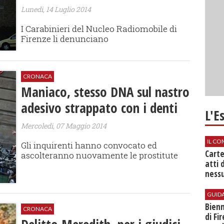
Lunedì, 14 Luglio 2014
I Carabinieri del Nucleo Radiomobile di
Firenze li denunciano
CRONACA
Maniaco, stesso DNA sul nastro
adesivo strappato con i denti
L'E
Mercoledì, 07 Maggio 2014
IL CO
​Gli inquirenti hanno convocato ed
Cart
ascolteranno nuovamente le prostitute
atti 
nessu
GUID
Bienn
CRONACA
di Fi