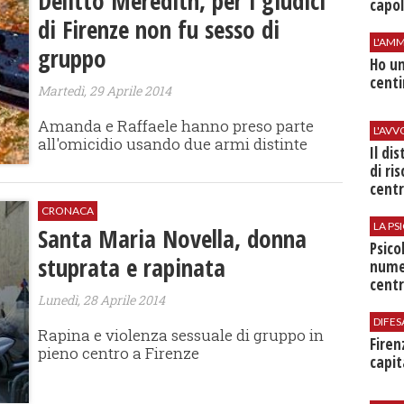
Delitto Meredith, per i giudici
capol
di Firenze non fu sesso di
L'AMM
gruppo
Ho un
centi
Martedì, 29 Aprile 2014
Amanda e Raffaele hanno preso parte
L'AV
all'omicidio usando due armi distinte
Il di
di ri
centr
CRONACA
LA P
Santa Maria Novella, donna
Psico
stuprata e rapinata
nume
centr
Lunedì, 28 Aprile 2014
DIFES
Rapina e violenza sessuale di gruppo in
Firen
pieno centro a Firenze
capit