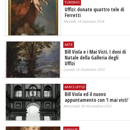
TURISMO
Uffizi: donate quattro tele di
Ferretti
Martedì, 14 Gennaio 2014
ARTE
Bill Viola e i Mai Visti. I doni di
Natale della Galleria degli
Uffizi
Lunedì, 16 Dicembre 2013
AMICI UFFIZI
Bill Viola ed il nuovo
appuntamento con 'I mai visti'
Mercoledì, 06 Novembre 2013
FIRENZE