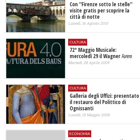
Con ''Firenze sotto le stelle''
visite gratis per scoprire la
città di notte
Lunedì, 16 Agosto 2010
CULTURA
72° Maggio Musicale:
mercoledì 29 il Wagner
Furero
Martedì, 28 Aprile 2009
CULTURA
Galleria degli Uffizi: presentato
il restauro del Polittico di
Ognissanti
Lunedì, 19 Maggio 2008
ECONOMIA