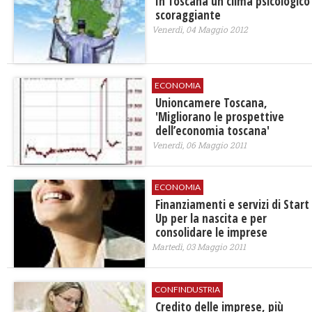
In Toscana un clima psicologico
scoraggiante
Venerdì, 04 Maggio 2012
ECONOMIA
Unioncamere Toscana,
'Migliorano le prospettive
dell’economia toscana'
Venerdì, 06 Maggio 2011
ECONOMIA
Finanziamenti e servizi di Start
Up per la nascita e per
consolidare le imprese
Martedì, 03 Maggio 2011
CONFINDUSTRIA
Credito delle imprese, più