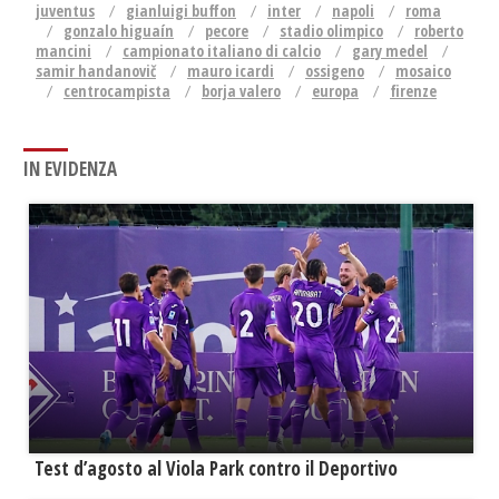
juventus
gianluigi buffon
inter
napoli
roma
gonzalo higuaín
pecore
stadio olimpico
roberto
mancini
campionato italiano di calcio
gary medel
samir handanovič
mauro icardi
ossigeno
mosaico
centrocampista
borja valero
europa
firenze
IN EVIDENZA
Test d’agosto al Viola Park contro il Deportivo